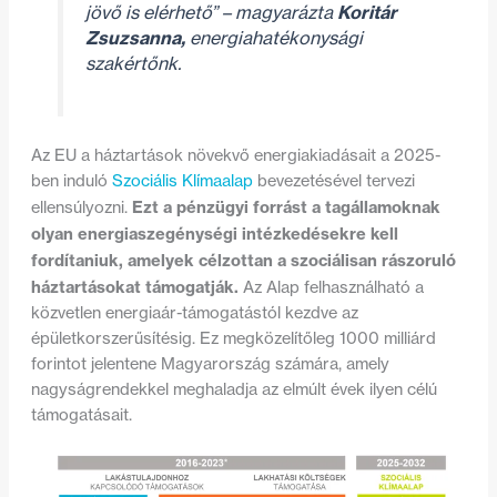
jövő is elérhető”
– magyarázta
Koritár
Zsuzsanna,
energiahatékonysági
szakértőnk.
Az EU a háztartások növekvő energiakiadásait a 2025-
ben induló
Szociális Klímaalap
bevezetésével tervezi
Ezt a pénzügyi forrást a tagállamoknak
ellensúlyozni.
olyan energiaszegénységi intézkedésekre kell
fordítaniuk, amelyek célzottan a szociálisan rászoruló
háztartásokat támogatják.
Az Alap felhasználható a
közvetlen energiaár-támogatástól kezdve az
épületkorszerűsítésig. Ez megközelítőleg 1000 milliárd
forintot jelentene Magyarország számára, amely
nagyságrendekkel meghaladja az elmúlt évek ilyen célú
támogatásait.