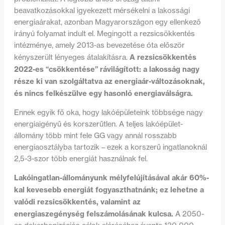
beavatkozásokkal igyekezett mérsékelni a lakossági
energiaárakat, azonban Magyarországon egy ellenkező
irányú folyamat indult el. Megingott a rezsicsökkentés
intézménye, amely 2013-as bevezetése óta először
A rezsicsökkentés
kényszerült lényeges átalakításra.
2022-es “csökkentése” rávilágított: a lakosság nagy
része ki van szolgáltatva az energiaár-változásoknak,
és nincs felkészülve egy hasonló energiaválságra.
Ennek egyik fő oka, hogy lakóépületeink többsége nagy
energiaigényű és korszerűtlen. A teljes lakóépület-
állomány több mint fele GG vagy annál rosszabb
energiaosztályba tartozik – ezek a korszerű ingatlanoknál
2,5-3-szor több energiát használnak fel.
Lakóingatlan-állományunk mélyfelújításával akár 60%-
kal kevesebb energiát fogyaszthatnánk; ez lehetne a
valódi rezsicsökkentés, valamint az
energiaszegénység felszámolásának kulcsa.
A 2050-