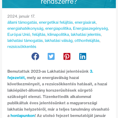
rendszerre?
2024. január 17.
állami támogatás
, 
energetikai felújítás
, 
energiaárak
, 
energiahatékonyság
, 
energiapolitika
, 
Energiaszegénység
, 
Európai Unió
, 
felújítás
, 
klímapolitika
, 
lakhatási jelentés
, 
lakhatási támogatás
, 
lakhatási válság
, 
otthonfelújítás
, 
rezsicsökkentés
Bemutattuk 2023-as Lakhatási jelentésünk
3.
fejezetét,
mely az energiaválság hazai
következményeit, a rezsicsökkentés hatásait, a hazai
lakóépület-állomány korszerűsítések sürgető
szükségét elemzi. Tizenkettedik alkalommal
publikáltuk éves jelentésünket a magyarországi
lakhatás helyzetéről, már a teljes tanulmány olvasható
a
honlapunkon
! Az utolsó fejezet bemutatóját január