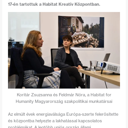
17-én tartottuk a Habitat Kreatív Központban.
Koritár Zsuzsanna és Feldmár Nóra, a Habitat for
Humanity Magyarország szakpolitikai munkatársai
Az elmúlt évek energiaválsága Európa-szerte felerősítette
és központba helyezte a lakhatással kapcsolatos
problémákat. A legtöbb uniós ország állami