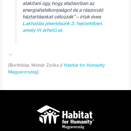
alakítani úgy, hogy elsősorban az
energiahatékonyságot és a rászoruló
háztartásokat célozzák”
– írtuk éves
Lakhatási jelentésünk 3. fejezetében,
amely itt érhető el
.
—
[Borítókép: Molnár Zsóka //
Habitat for Humanity
Magyarország
]