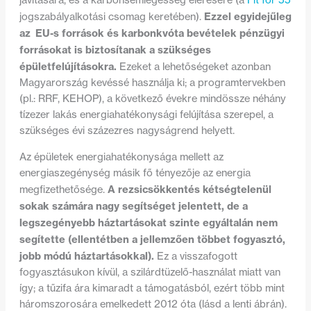
javítására, és a karbonsemlegesség elérésére (a
Fit for 55
Ezzel egyidejűleg
jogszabályalkotási csomag keretében).
az EU-s források és karbonkvóta bevételek pénzügyi
forrásokat is biztosítanak a szükséges
épületfelújításokra.
Ezeket a lehetőségeket azonban
Magyarország kevéssé használja ki; a programtervekben
(pl.: RRF, KEHOP), a következő évekre mindössze néhány
tízezer lakás energiahatékonysági felújítása szerepel, a
szükséges évi százezres nagyságrend helyett.
Az épületek energiahatékonysága mellett az
energiaszegénység másik fő tényezője az energia
A rezsicsökkentés kétségtelenül
megfizethetősége.
sokak számára nagy segítséget jelentett, de a
legszegényebb háztartásokat szinte egyáltalán nem
segítette (ellentétben a jellemzően többet fogyasztó,
jobb módú háztartásokkal).
Ez a visszafogott
fogyasztásukon kívül, a szilárdtüzelő-használat miatt van
így; a tűzifa ára kimaradt a támogatásból, ezért több mint
háromszorosára emelkedett 2012 óta (lásd a lenti ábrán).