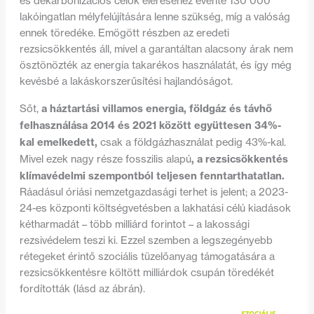
es dekarbonizációs célok eléréséhez évente 130 000
lakóingatlan mélyfelújítására lenne szükség, míg a valóság
ennek töredéke. Emögött részben az eredeti
rezsicsökkentés áll, mivel a garantáltan alacsony árak nem
ösztönözték az energia takarékos használatát, és így még
kevésbé a lakáskorszerűsítési hajlandóságot.
a háztartási villamos energia, földgáz és távhő
Sőt,
felhasználása 2014 és 2021 között együttesen 34%-
kal emelkedett,
csak a földgázhasználat pedig 43%-kal.
, a rezsicsökkentés
Mivel ezek nagy része fosszilis alapú
klímavédelmi szempontból teljesen fenntarthatatlan.
Ráadásul óriási nemzetgazdasági terhet is jelent;
a 2023-
24-es központi költségvetésben a lakhatási célú kiadások
kétharmadát – több milliárd forintot – a lakossági
rezsivédelem teszi ki. Ezzel szemben a legszegényebb
rétegeket érintő szociális tüzelőanyag támogatására a
rezsicsökkentésre költött milliárdok csupán töredékét
fordították (lásd az ábrán).