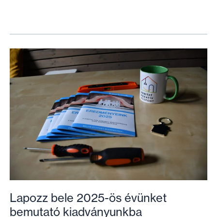
ránk!
–
Döntőbe
jutott
Falusi
LakHatás
programunk
a
SozialMarie
díjon
Lapozz bele 2025-ös évünket
bemutató kiadványunkba