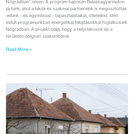
Nógrádban” néven. A program kapcsán Balassagyarmaton
jártunk, ahol a lakók és szakmai partnereink is megosztották
velünk – és egymással – tapasztalataikat, ötleteiket. Idén
indult programunkban energetikai felújításokkal foglalkozunk
Nógrádban. A projekt célja, hogy a helyi lakosok és a
területen dolgozó szakemberek
Zöldülő
Read More »
otthonok
Nógrádban:
elindult
új
energiahatékonysági
projektünk