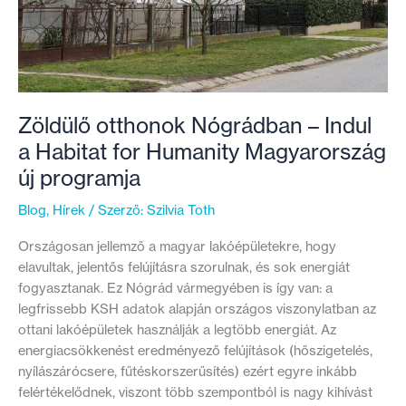
Zöldülő otthonok Nógrádban – Indul
a Habitat for Humanity Magyarország
új programja
Blog
,
Hírek
/ Szerző:
Szilvia Toth
Országosan jellemző a magyar lakóépületekre, hogy
elavultak, jelentős felújításra szorulnak, és sok energiát
fogyasztanak. Ez Nógrád vármegyében is így van: a
legfrissebb KSH adatok alapján országos viszonylatban az
ottani lakóépületek használják a legtöbb energiát. Az
energiacsökkenést eredményező felújítások (hőszigetelés,
nyílászárócsere, fűtéskorszerűsítés) ezért egyre inkább
felértékelődnek, viszont több szempontból is nagy kihívást