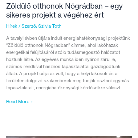
Zöldülő otthonok Nógrádban – egy
sikeres projekt a végéhez ért
Hírek
/ Szerző:
Szilvia Toth
A tavalyi évben útjára indult energiahatékonysági projektünk
“Zöldülő otthonok Nógrádban” címmel, ahol lakóházak
energetikai felújításáról szóló tudásmegosztó hálózatot
hoztunk létre. Az egyéves munka idén nyáron zárul le,
számos rendkívül hasznos tapasztalattal gazdagodtunk
általa. A projekt célja az volt, hogy a helyi lakosok és a
területen dolgozó szakemberek meg tudják osztani egymás
tapasztalatait, energiahatékonysági kérdéseikre választ
Zöldülő
Read More »
otthonok
Nógrádban
–
egy
sikeres