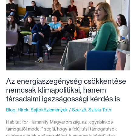
Az energiaszegénység csökkentése
nemcsak klímapolitikai, hanem
társadalmi igazságossági kérdés is
Blog
,
Hírek
,
Sajtóközlemények
/ Szerző:
Szilvia Toth
Habitat for Humanity Magyarország: az „egyablakos
támogatói modell” segíti, hogy a felújítási támogatások
valóban elérjék a rászorulókat A magyar lakóépületek