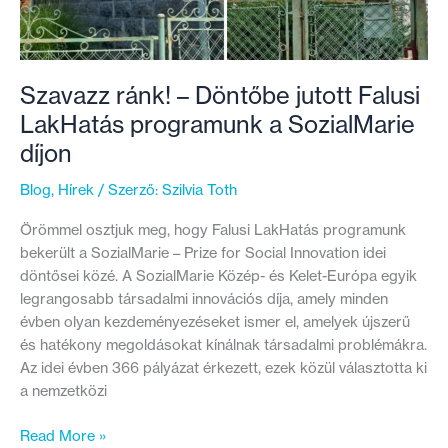
Szavazz ránk! – Döntőbe jutott Falusi
LakHatás programunk a SozialMarie
díjon
Blog
,
Hírek
/ Szerző:
Szilvia Toth
Örömmel osztjuk meg, hogy Falusi LakHatás programunk
bekerült a SozialMarie – Prize for Social Innovation idei
döntősei közé. A SozialMarie Közép- és Kelet-Európa egyik
legrangosabb társadalmi innovációs díja, amely minden
évben olyan kezdeményezéseket ismer el, amelyek újszerű
és hatékony megoldásokat kínálnak társadalmi problémákra.
Az idei évben 366 pályázat érkezett, ezek közül választotta ki
a nemzetközi
Szavazz
Read More »