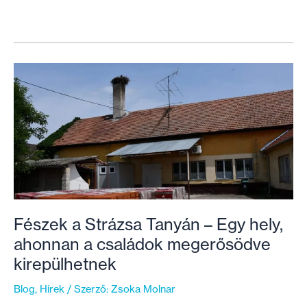
lakhatási
szegénység
ellen
küzdő
VIII.
kerülettel
fogunk
együttműködni
lakásfelújítási
programban
Fészek a Strázsa Tanyán – Egy hely,
ahonnan a családok megerősödve
kirepülhetnek
Blog
,
Hírek
/ Szerző:
Zsoka Molnar