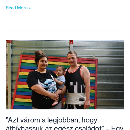
Ők
Read More »
a
150.
család,
akiknek
a
TÁMASZ
programmal
segítettünk
”Azt várom a legjobban, hogy
áthívhassuk az egész családot” – Egy