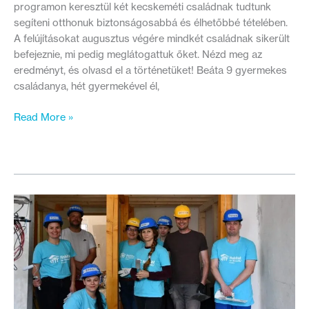
programon keresztül két kecskeméti családnak tudtunk
segíteni otthonuk biztonságosabbá és élhetőbbé tételében.
A felújításokat augusztus végére mindkét családnak sikerült
befejeznie, mi pedig meglátogattuk őket. Nézd meg az
eredményt, és olvasd el a történetüket! Beáta 9 gyermekes
családanya, hét gyermekével él,
Mindkét
Read More »
családnál
befejeződtek
a
2023-
as
nagykövetes
adománygyűjtés
felújításai!