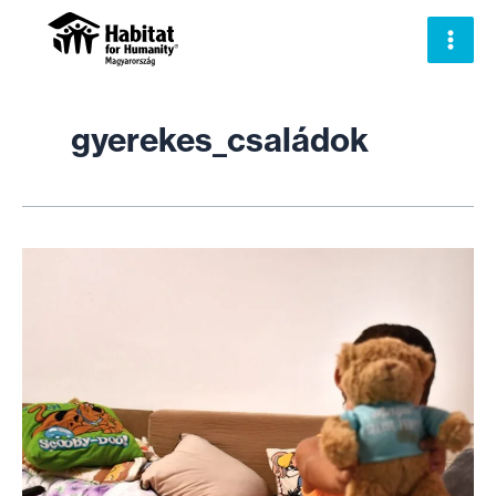
Skip
to
content
gyerekes_családok