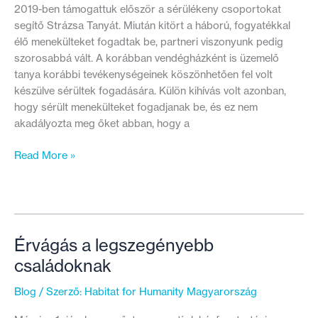
2019-ben támogattuk először a sérülékeny csoportokat
segítő Strázsa Tanyát. Miután kitört a háború, fogyatékkal
élő menekülteket fogadtak be, partneri viszonyunk pedig
szorosabbá vált. A korábban vendégházként is üzemelő
tanya korábbi tevékenységeinek köszönhetően fel volt
készülve sérültek fogadására. Külön kihívás volt azonban,
hogy sérült menekülteket fogadjanak be, és ez nem
akadályozta meg őket abban, hogy a
Fészek
Read More »
a
Strázsa
Tanyán
–
Egy
Érvágás a legszegényebb
hely,
családoknak
ahonnan
a
Blog
/ Szerző:
Habitat for Humanity Magyarország
családok
megerősödve