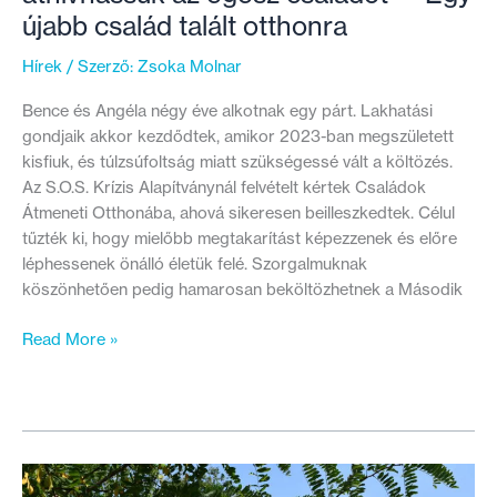
újabb család talált otthonra
Hírek
/ Szerző:
Zsoka Molnar
Bence és Angéla négy éve alkotnak egy párt. Lakhatási
gondjaik akkor kezdődtek, amikor 2023-ban megszületett
kisfiuk, és túlzsúfoltság miatt szükségessé vált a költözés.
Az S.O.S. Krízis Alapítványnál felvételt kértek Családok
Átmeneti Otthonába, ahová sikeresen beilleszkedtek. Célul
tűzték ki, hogy mielőbb megtakarítást képezzenek és előre
léphessenek önálló életük felé. Szorgalmuknak
köszönhetően pedig hamarosan beköltözhetnek a Második
”Azt
Read More »
várom
a
legjobban,
hogy
áthívhassuk
az