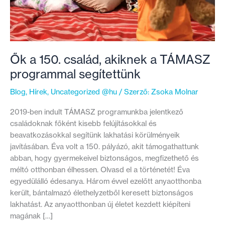
Ők a 150. család, akiknek a TÁMASZ
programmal segítettünk
Blog
,
Hírek
,
Uncategorized @hu
/ Szerző:
Zsoka Molnar
2019-ben indult TÁMASZ programunkba jelentkező
családoknak főként kisebb felújításokkal és
beavatkozásokkal segítünk lakhatási körülményeik
javításában. Éva volt a 150. pályázó, akit támogathattunk
abban, hogy gyermekeivel biztonságos, megfizethető és
méltó otthonban élhessen. Olvasd el a történetét! Éva
egyedülálló édesanya. Három évvel ezelőtt anyaotthonba
került, bántalmazó élethelyzetből keresett biztonságos
lakhatást. Az anyaotthonban új életet kezdett kiépíteni
magának […]