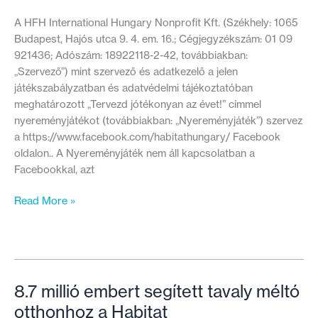
tönkre
Darya
A HFH International Hungary Nonprofit Kft. (Székhely: 1065
házasságát
Budapest, Hajós utca 9. 4. em. 16.; Cégjegyzékszám: 01 09
921436; Adószám: 18922118-2-42, továbbiakban:
„Szervező”) mint szervező és adatkezelő a jelen
játékszabályzatban és adatvédelmi tájékoztatóban
meghatározott „Tervezd jótékonyan az évet!” címmel
nyereményjátékot (továbbiakban: „Nyereményjáték”) szervez
a https://www.facebook.com/habitathungary/ Facebook
oldalon.. A Nyereményjáték nem áll kapcsolatban a
Facebookkal, azt
„Tervezd
Read More »
jótékonyan
az
évet!”
–
Játékszabályzat
8.7 millió embert segített tavaly méltó
és
otthonhoz a Habitat
adatkezelési