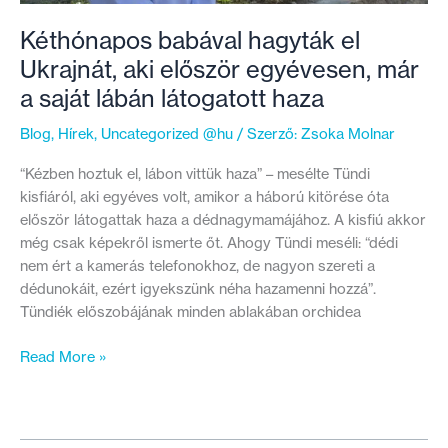
Kéthónapos babával hagyták el
Ukrajnát, aki először egyévesen, már
a saját lábán látogatott haza
Blog
,
Hírek
,
Uncategorized @hu
/ Szerző:
Zsoka Molnar
“Kézben hoztuk el, lábon vittük haza” – mesélte Tündi
kisfiáról, aki egyéves volt, amikor a háború kitörése óta
először látogattak haza a dédnagymamájához. A kisfiú akkor
még csak képekről ismerte őt. Ahogy Tündi meséli: “dédi
nem ért a kamerás telefonokhoz, de nagyon szereti a
dédunokáit, ezért igyekszünk néha hazamenni hozzá”.
Tündiék előszobájának minden ablakában orchidea
Kéthónapos
Read More »
babával
hagyták
el
Ukrajnát,