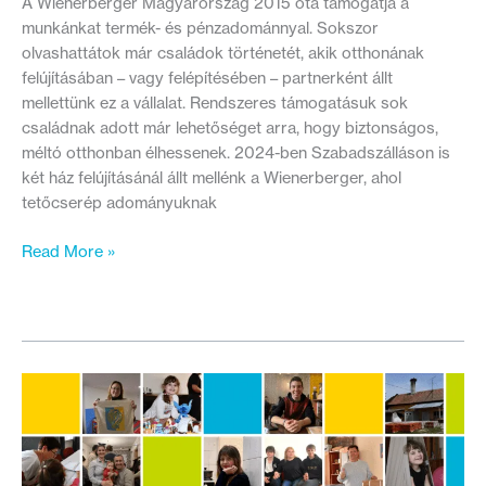
A Wienerberger Magyarország 2015 óta támogatja a
munkánkat termék- és pénzadománnyal. Sokszor
olvashattátok már családok történetét, akik otthonának
felújításában – vagy felépítésében – partnerként állt
mellettünk ez a vállalat. Rendszeres támogatásuk sok
családnak adott már lehetőséget arra, hogy biztonságos,
méltó otthonban élhessenek. 2024-ben Szabadszálláson is
két ház felújításánál állt mellénk a Wienerberger, ahol
tetőcserép adományuknak
Két
Read More »
otthon
kapott
új
tetőt
Szabadszálláson
–
Így
segítettünk
a