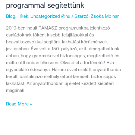
programmal segítettünk
Blog
,
Hírek
,
Uncategorized @hu
/ Szerző:
Zsoka Molnar
2019-ben indult TÁMASZ programunkba jelentkező
családoknak főként kisebb felújításokkal és
beavatkozásokkal segítünk lakhatási körülményeik
javításában. Éva volt a 150. pályázó, akit támogathattunk
abban, hogy gyermekeivel biztonságos, megfizethető és
méltó otthonban élhessen. Olvasd el a történetét! Éva
egyedülálló édesanya. Három évvel ezelőtt anyaotthonba
került, bántalmazó élethelyzetből keresett biztonságos
lakhatást. Az anyaotthonban új életet kezdett kiépíteni
magának
Ők
Read More »
a
150.
család,
akiknek