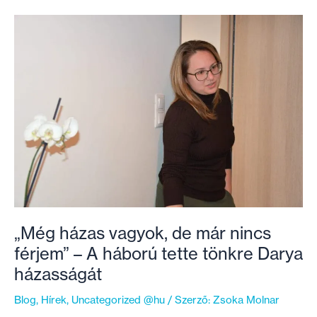
aki
először
egyévesen,
már
a
saját
lábán
látogatott
haza
„Még házas vagyok, de már nincs
férjem” – A háború tette tönkre Darya
házasságát
Blog
,
Hírek
,
Uncategorized @hu
/ Szerző:
Zsoka Molnar