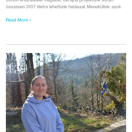
összesen 3107 életre lehettünk hatással. Menekültek: azok
Véget
Read More »
ér
az
Ukrajna
projektünk
–
Ennyi
mindenre
vagyunk
büszkék