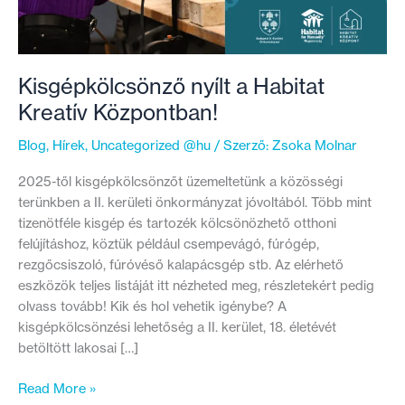
Kisgépkölcsönző nyílt a Habitat
Kreatív Központban!
Blog
,
Hírek
,
Uncategorized @hu
/ Szerző:
Zsoka Molnar
2025-től kisgépkölcsönzőt üzemeltetünk a közösségi
terünkben a II. kerületi önkormányzat jóvoltából. Több mint
tizenötféle kisgép és tartozék kölcsönözhető otthoni
felújításhoz, köztük például csempevágó, fúrógép,
rezgőcsiszoló, fúróvéső kalapácsgép stb. Az elérhető
eszközök teljes listáját itt nézheted meg, részletekért pedig
olvass tovább! Kik és hol vehetik igénybe? A
kisgépkölcsönzési lehetőség a II. kerület, 18. életévét
betöltött lakosai […]
Kisgépkölcsönző
Read More »