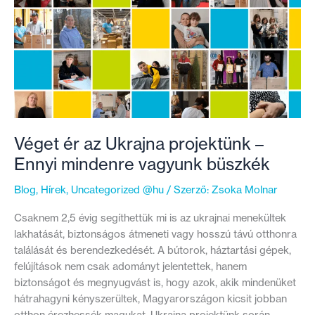
Strázsa
Tanyának
Véget ér az Ukrajna projektünk –
Ennyi mindenre vagyunk büszkék
Blog
,
Hírek
,
Uncategorized @hu
/ Szerző:
Zsoka Molnar
Csaknem 2,5 évig segíthettük mi is az ukrajnai menekültek
lakhatását, biztonságos átmeneti vagy hosszú távú otthonra
találását és berendezkedését. A bútorok, háztartási gépek,
felújítások nem csak adományt jelentettek, hanem
biztonságot és megnyugvást is, hogy azok, akik mindenüket
hátrahagyni kényszerültek, Magyarországon kicsit jobban
otthon érezhessék magukat. Ukrajna projektünk során