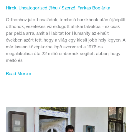
tájékoztató
Hírek
,
Uncategorized @hu
/ Szerző:
Farkas Boglárka
2021.02.11.
Otthonhoz jutott családok, tomboló hurrikánok után újjáépült
otthonok, vezetékes víz eldugott afrikai falvakba – ez csak
pár példa arra, amit a Habitat for Humanity az elmúlt
években azért tett, hogy a világ egy kicsit jobb hely legyen. A
már lassan középkorba lépő szervezet a 1976-os
megalakulása óta 22 millió embernek segített abban, hogy
méltó és
8.7
Read More »
millió
embert
segített
tavaly
méltó
otthonhoz
a
Habitat