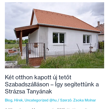
a
TÁMASZ
programmal
segítettünk
Két otthon kapott új tetőt
Szabadszálláson – Így segítettünk a
Strázsa Tanyának
Blog
,
Hírek
,
Uncategorized @hu
/ Szerző:
Zsoka Molnar