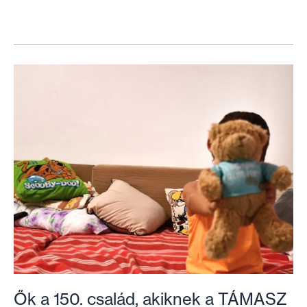
nyílt
a
Habitat
Kreatív
Központban!
Ők a 150. család, akiknek a TÁMASZ