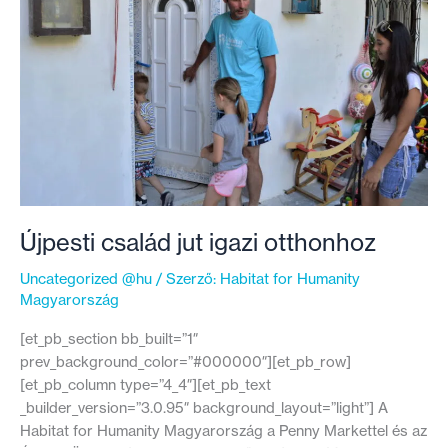
Újpesti család jut igazi otthonhoz
Uncategorized @hu
/ Szerző:
Habitat for Humanity
Magyarország
[et_pb_section bb_built=”1″
prev_background_color=”#000000″][et_pb_row]
[et_pb_column type=”4_4″][et_pb_text
_builder_version=”3.0.95″ background_layout=”light”] A
Habitat for Humanity Magyarország a Penny Markettel és az