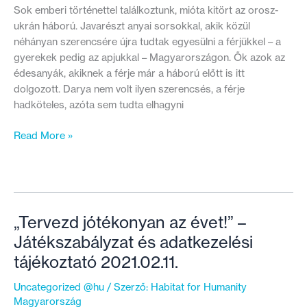
Sok emberi történettel találkoztunk, mióta kitört az orosz-
ukrán háború. Javarészt anyai sorsokkal, akik közül
néhányan szerencsére újra tudtak egyesülni a férjükkel – a
gyerekek pedig az apjukkal – Magyarországon. Ők azok az
édesanyák, akiknek a férje már a háború előtt is itt
dolgozott. Darya nem volt ilyen szerencsés, a férje
hadköteles, azóta sem tudta elhagyni
„Még
Read More »
házas
vagyok,
de
már
nincs
„Tervezd jótékonyan az évet!” –
férjem”
Játékszabályzat és adatkezelési
–
tájékoztató 2021.02.11.
A
háború
Uncategorized @hu
/ Szerző:
Habitat for Humanity
tette
Magyarország