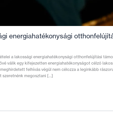
gi energiahatékonysági otthonfelújít
telei a lakossági energiahatékonysági otthonfelújítási támo
tővé válik egy kifejezetten energiahatékonyságot célzó lakos
meghirdetett felhívás végül nem célozza a leginkább rászor
ért szeretnénk megosztani […]