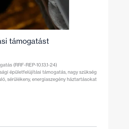
ási támogatást
gatás (RRF-REP-10.13.1-24)
sági épületfelújítási támogatás, nagy szükség
uló, sérülékeny, energiaszegény háztartásokat