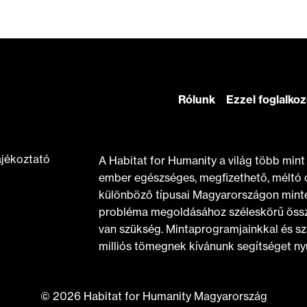
Rólunk
Ezzel foglalko
ájékoztató
A Habitat for Humanity a világ több min
ember egészséges, megfizethető, méltó 
különböző típusai Magyarországon minte
probléma megoldásához széleskörű össz
van szükség. Mintaprogramjainkkal és sz
milliós tömegnek kívánunk segítséget nyú
© 2026 Habitat for Humanity Magyarország