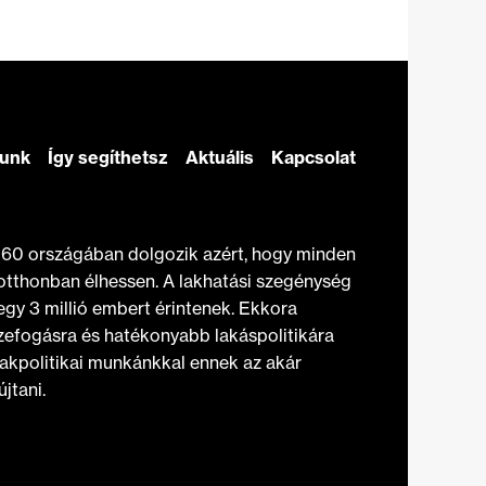
zunk
Így segíthetsz
Aktuális
Kapcsolat
t 60 országában dolgozik azért, hogy minden
otthonban élhessen. A lakhatási szegénység
gy 3 millió embert érintenek. Ekkora
efogásra és hatékonyabb lakáspolitikára
akpolitikai munkánkkal ennek az akár
jtani.