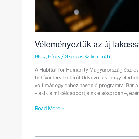
Véleményeztük az új lakossá
Blog
,
Hírek
/ Szerző:
Szilvia Toth
A Habitat for Humanity Magyarország észrevé
felhívástervezetéről Üdvözöljük, hogy elérhe
volt már egy ehhez hasonló programra. Bár a 
– akik a mi célcsoportjaink elsősorban –, ez
Véleményeztük
Read More »
az
új
lakossági
energiahatékonysági