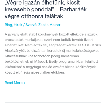
„Végre igazán élhetünk, kicsit
kevesebb gonddal” – Barbaráék
végre otthonra találtak
Blog
,
Hírek
/ Szerző:
Zsoka Molnar
A járvány előtt stabil körülmények között éltek, de a szülők
elvesztették munkájukat, ezért nem tudták tovább fizetni
albérletüket. Nem adták fel, segítséget kértek az S.O.S. Krízis
Alapítványtól, és elszántan kerestek új munkalehetőségeket.
Kitartásuknak köszönhetően pedig hamarosan
beköltözhetnek új, Második Esély programunkban felújított
lakásukba! A négytagú család azelőtt biztos körülmények
között élt 4 évig újpesti albérletükben.
„Végre
Read More »
igazán
élhetünk,
kicsit
kevesebb