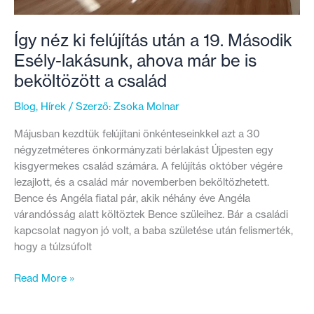
Így néz ki felújítás után a 19. Második
Esély-lakásunk, ahova már be is
beköltözött a család
Blog
,
Hírek
/ Szerző:
Zsoka Molnar
Májusban kezdtük felújítani önkénteseinkkel azt a 30
négyzetméteres önkormányzati bérlakást Újpesten egy
kisgyermekes család számára. A felújítás október végére
lezajlott, és a család már novemberben beköltözhetett.
Bence és Angéla fiatal pár, akik néhány éve Angéla
várandósság alatt költöztek Bence szüleihez. Bár a családi
kapcsolat nagyon jó volt, a baba születése után felismerték,
hogy a túlzsúfolt
Így
Read More »
néz
ki