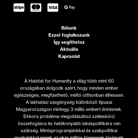
Rólunk
Ezzel foglalkozunk
Így segíthetsz
Aktuális
Kapcsolat
A Habitat for Humanity a világ több mint 60
országában dolgozik azért, hogy minden ember
egészséges, megfizethető, méltó otthonban élhessen.
A lakhatási szegénység különböző típusai
Magyarországon mintegy 3 millió embert érintenek.
Ekkora probléma megoldásához széleskörű
összefogásra és hatékonyabb lakáspolitikára van
szükség. Mintaprogramjainkkal és szakpolitikai
munkánkkal ennek az akár milliós tömegnek kívánunk