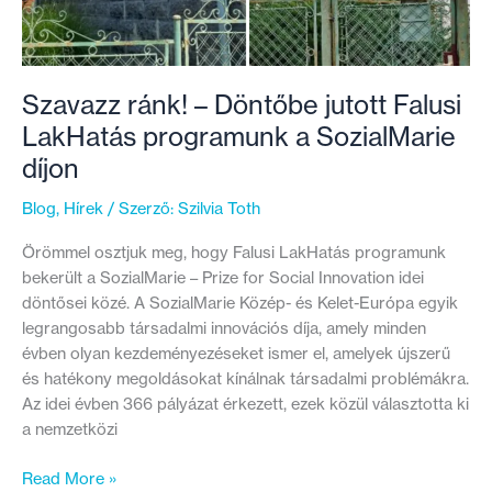
Szavazz ránk! – Döntőbe jutott Falusi
LakHatás programunk a SozialMarie
díjon
Blog
,
Hírek
/ Szerző:
Szilvia Toth
Örömmel osztjuk meg, hogy Falusi LakHatás programunk
bekerült a SozialMarie – Prize for Social Innovation idei
döntősei közé. A SozialMarie Közép- és Kelet-Európa egyik
legrangosabb társadalmi innovációs díja, amely minden
évben olyan kezdeményezéseket ismer el, amelyek újszerű
és hatékony megoldásokat kínálnak társadalmi problémákra.
Az idei évben 366 pályázat érkezett, ezek közül választotta ki
a nemzetközi
Szavazz
Read More »