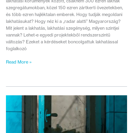
lakhatási körülmények között, csaknem 300 ezren laknak
szegregátumokban, közel 150 ezren zártkerti övezetekben,
és több ezren hajléktalan emberek. Hogy tudják megoldani
lakhatásukat? Hogy néz ki a „radar alatti” Magyarország?
Mit jelent a lakhatás, lakhatási szegénység, milyen szintjei
vannak? Lehet-e egyedi projektekből rendszerszintű
változás? Ezeket a kérdéseket boncolgattuk lakhatással
foglalkozó
Mi
Read More »
történik
azokkal,
akikhez
nem
ér
el
a
lakáspiac?