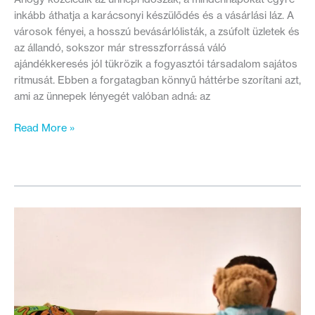
inkább áthatja a karácsonyi készülődés és a vásárlási láz. A
városok fényei, a hosszú bevásárlólisták, a zsúfolt üzletek és
az állandó, sokszor már stresszforrássá váló
ajándékkeresés jól tükrözik a fogyasztói társadalom sajátos
ritmusát. Ebben a forgatagban könnyű háttérbe szorítani azt,
ami az ünnepek lényegét valóban adná: az
Minden
Read More »
segítség
számít
–
Csatlakozz
Te
is
a
Giving
Tuesday
kezdeményezéshez!