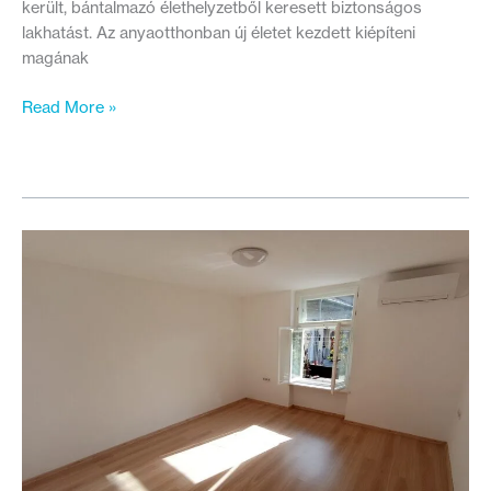
került, bántalmazó élethelyzetből keresett biztonságos
lakhatást. Az anyaotthonban új életet kezdett kiépíteni
magának
Ők
Read More »
a
150.
család,
akiknek
a
TÁMASZ
programmal
segítettünk