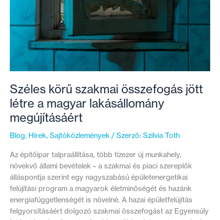
Széles körű szakmai összefogás jött
létre a magyar lakásállomány
megújításáért
Blog
,
Hírek
,
Sajtóközlemények
/ Szerző:
Szilvia Toth
Az építőipar talpraállítása, több tízezer új munkahely,
növekvő állami bevételek – a szakmai és piaci szereplők
álláspontja szerint egy nagyszabású épületenergetikai
felújítási program a magyarok életminőségét és hazánk
energiafüggetlenségét is növelné. A hazai épületfelújítás
felgyorsításáért dolgozó szakmai összefogást az Egyensúly