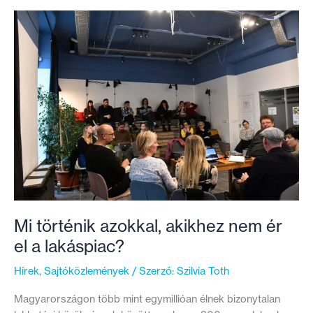
gonddal”
–
Barbaráék
végre
otthonra
találtak
Mi történik azokkal, akikhez nem ér
el a lakáspiac?
Hírek
,
Sajtóközlemények
/ Szerző:
Szilvia Toth
Magyarországon több mint egymillióan élnek bizonytalan