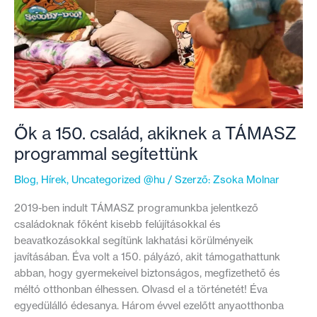
Ők a 150. család, akiknek a TÁMASZ
programmal segítettünk
Blog
,
Hírek
,
Uncategorized @hu
/ Szerző:
Zsoka Molnar
2019-ben indult TÁMASZ programunkba jelentkező
családoknak főként kisebb felújításokkal és
beavatkozásokkal segítünk lakhatási körülményeik
javításában. Éva volt a 150. pályázó, akit támogathattunk
abban, hogy gyermekeivel biztonságos, megfizethető és
méltó otthonban élhessen. Olvasd el a történetét! Éva
egyedülálló édesanya. Három évvel ezelőtt anyaotthonba