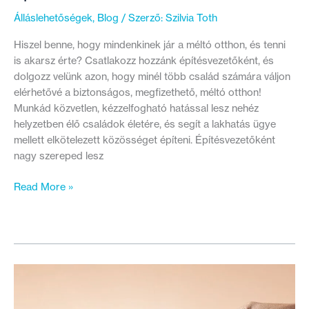
Álláslehetőségek
,
Blog
/ Szerző:
Szilvia Toth
Hiszel benne, hogy mindenkinek jár a méltó otthon, és tenni
is akarsz érte? Csatlakozz hozzánk építésvezetőként, és
dolgozz velünk azon, hogy minél több család számára váljon
elérhetővé a biztonságos, megfizethető, méltó otthon!
Munkád közvetlen, kézzelfogható hatással lesz nehéz
helyzetben élő családok életére, és segít a lakhatás ügye
mellett elkötelezett közösséget építeni. Építésvezetőként
nagy szereped lesz
Csatlakozz
Read More »
hozzánk
építésvezetőként!