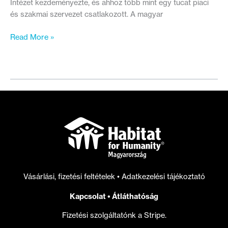
Intézet kezdeményezte, és ahhoz több mint egy tucat piaci
és szakmai szervezet csatlakozott. A magyar
Széles
Read More »
körű
szakmai
összefogás
jött
létre
a
magyar
lakásállomány
megújításáért
Vásárlási, fizetési feltételek
•
Adatkezelési tájékoztató
Kapcsolat
•
Átláthatóság
Fizetési szolgáltatónk a Stripe.