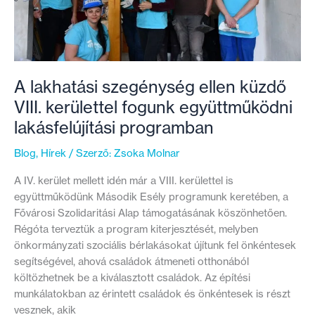
Egy
újabb
család
talált
otthonra
A lakhatási szegénység ellen küzdő
VIII. kerülettel fogunk együttműködni
lakásfelújítási programban
Blog
,
Hírek
/ Szerző:
Zsoka Molnar
A IV. kerület mellett idén már a VIII. kerülettel is
együttműködünk Második Esély programunk keretében, a
Fővárosi Szolidaritási Alap támogatásának köszönhetően.
Régóta terveztük a program kiterjesztését, melyben
önkormányzati szociális bérlakásokat újítunk fel önkéntesek
segítségével, ahová családok átmeneti otthonából
költözhetnek be a kiválasztott családok. Az építési
munkálatokban az érintett családok és önkéntesek is részt
vesznek, akik