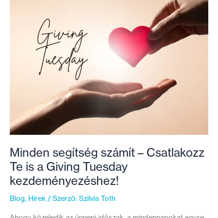
Minden segítség számít – Csatlakozz
Te is a Giving Tuesday
kezdeményezéshez!
Blog
,
Hírek
/ Szerző:
Szilvia Toth
Ahogy közeledik az ünnepi időszak, a mindennapokat egyre