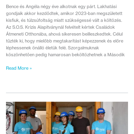
Bence és Angéla négy éve alkotnak egy párt. Lakhatási
gondjaik akkor kezdődtek, amikor 2023-ban megszületett
kisfiuk, és túlzsúfoltság miatt szükségessé vált a költözés.
Az S.O.S. Krízis Alapítványnál felvételt kértek Családok
Átmeneti Otthonába, ahová sikeresen beilleszkedtek. Célul
tűzték ki, hogy mielőbb megtakarítást képezzenek és előre
léphessenek önálló életük felé. Szorgalmuknak
köszönhetően pedig hamarosan beköltözhetnek a Második
”Azt
Read More »
várom
a
legjobban,
hogy
áthívhassuk
az
egész
családot”
–