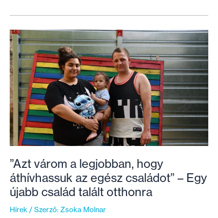
felújítás
után
a
19.
Második
Esély-
lakásunk,
ahova
már
be
is
beköltözött
a
család
”Azt várom a legjobban, hogy
áthívhassuk az egész családot” – Egy
újabb család talált otthonra
Hírek
/ Szerző:
Zsoka Molnar