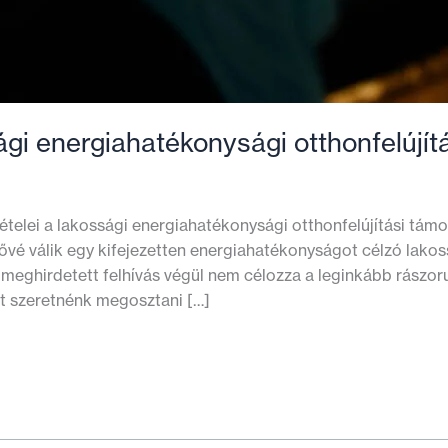
gi energiahatékonysági otthonfelújít
telei a lakossági energiahatékonysági otthonfelújítási támo
tővé válik egy kifejezetten energiahatékonyságot célzó lakos
meghirdetett felhívás végül nem célozza a leginkább rászor
ért szeretnénk megosztani […]