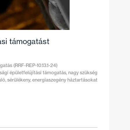
ási támogatást
gatás (RRF-REP-10.13.1-24)
sági épületfelújítási támogatás, nagy szükség
uló, sérülékeny, energiaszegény háztartásokat