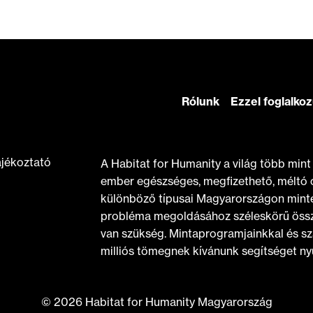
Rólunk
Ezzel foglalko
ájékoztató
A Habitat for Humanity a világ több min
ember egészséges, megfizethető, méltó 
különböző típusai Magyarországon minte
probléma megoldásához széleskörű össz
van szükség. Mintaprogramjainkkal és sz
milliós tömegnek kívánunk segítséget nyú
© 2026 Habitat for Humanity Magyarország