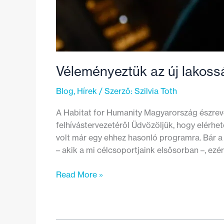
Véleményeztük az új lakossá
Blog
,
Hírek
/ Szerző:
Szilvia Toth
A Habitat for Humanity Magyarország észrevé
felhívástervezetéről Üdvözöljük, hogy elérhe
volt már egy ehhez hasonló programra. Bár a 
– akik a mi célcsoportjaink elsősorban –, ez
Véleményeztük
Read More »
az
új
lakossági
energiahatékonysági