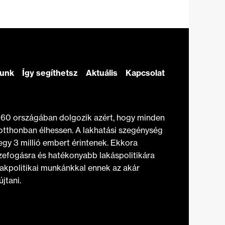
zunk
Így segíthetsz
Aktuális
Kapcsolat
t 60 országában dolgozik azért, hogy minden
otthonban élhessen. A lakhatási szegénység
gy 3 millió embert érintenek. Ekkora
efogásra és hatékonyabb lakáspolitikára
akpolitikai munkánkkal ennek az akár
jtani.