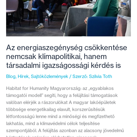
Az energiaszegénység csökkentése
nemcsak klímapolitikai, hanem
társadalmi igazságossági kérdés is
Blog
,
Hírek
,
Sajtóközlemények
/ Szerző:
Szilvia Toth
Habitat for Humanity Magyarország: az „egyablakos
támogatói modell” segíti, hogy a felújítási támogatások
valóban elérjék a rászorulókat A magyar lakóépületek
többsége energetikailag elavult, korszerűsítésük
létfontosságú lenne mind a minőségi és megfizethető
lakhatás, mind a klímavédelmi célok teljesítése
szempontjából. A felújítás azonban az alacsony jövedelmű