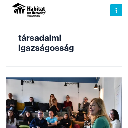
Skip
to
content
társadalmi
igazságosság