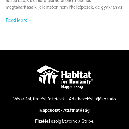
háztartások számára elérhetetlen: nincsenek
megtakarításaik, jellemzően nem hitelképesek, de gyakran az
Az
Read More »
energiaszegénység
csökkentése
nemcsak
klímapolitikai,
hanem
társadalmi
igazságossági
kérdés
is
Vásárlási, fizetési feltételek
•
Adatkezelési tájékoztató
Kapcsolat
•
Átláthatóság
Fizetési szolgáltatónk a Stripe.