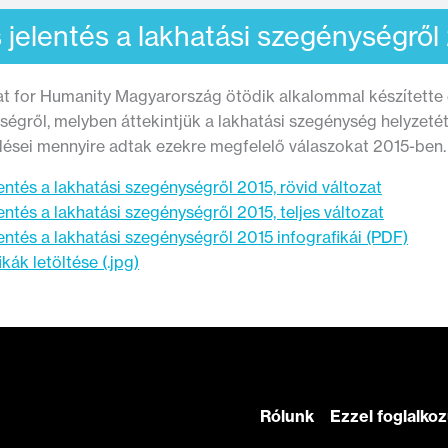
 jelentés a lakhatási szegénységről
at for Humanity Magyarország ötödik alkalommal készítette e
égről, melyben áttekintjük a lakhatási szegénység helyzetét
dései mennyire adtak ezekre megfelelő válaszokat 2015-ben.
entés a lakhatási szegénységről 2015, rövid változat
entés a lakhatási szegénységről 2015, teljes változat
entés a lakhatási szegénységről 2015 infografikái (PDF)
ikák letöltése (.jpg)
Rólunk
Ezzel foglalko