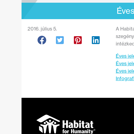
Éves
2016. július 5.
A Habit
szegénys
intézke
Éves jel
Éves jel
Éves jel
Infograf