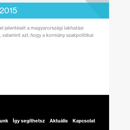
 2015
l jelentését a magyarországi lakhatási
, valamint azt, hogy a kormány szakpolitikai
zunk
Így segíthetsz
Aktuális
Kapcsolat