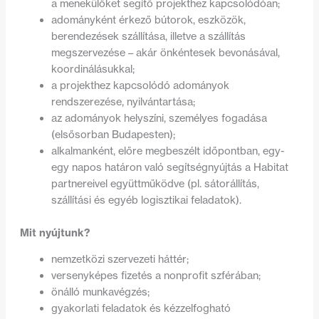
a menekülőket segítő projekthez kapcsolódóan;
adományként érkező bútorok, eszközök,
berendezések szállítása, illetve a szállítás
megszervezése – akár önkéntesek bevonásával,
koordinálásukkal;
a projekthez kapcsolódó adományok
rendszerezése, nyilvántartása;
az adományok helyszíni, személyes fogadása
(elsősorban Budapesten);
alkalmanként, előre megbeszélt időpontban, egy-
egy napos határon való segítségnyújtás a Habitat
partnereivel együttműködve (pl. sátorállítás,
szállítási és egyéb logisztikai feladatok).
Mit nyújtunk?
nemzetközi szervezeti háttér;
versenyképes fizetés a nonprofit szférában;
önálló munkavégzés;
gyakorlati feladatok és kézzelfogható