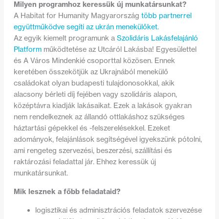
Milyen programhoz keressük új munkatársunkat?
A Habitat for Humanity Magyarország
több partnerrel
együttműködve segíti az ukrán menekülőket.
Az egyik kiemelt programunk a
Szolidáris Lakásfelajánló
Platform
működtetése az Utcáról Lakásba! Egyesülettel
és A Város Mindenkié csoporttal közösen. Ennek
keretében összekötjük az Ukrajnából menekülő
családokat olyan budapesti tulajdonosokkal, akik
alacsony bérleti díj fejében vagy szolidáris alapon,
középtávra kiadják lakásaikat. Ezek a lakások gyakran
nem rendelkeznek az állandó ottlakáshoz szükséges
háztartási gépekkel és -felszerelésekkel. Ezeket
adományok, felajánlások segítségével igyekszünk pótolni,
ami rengeteg szervezési, beszerzési, szállítási és
raktározási feladattal jár. Ehhez keressük új
munkatársunkat.
Mik lesznek a főbb feladataid?
logisztikai és adminisztrációs feladatok szervezése