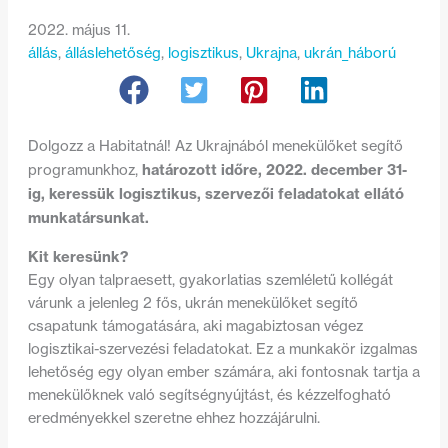
2022. május 11.
állás
, 
álláslehetőség
, 
logisztikus
, 
Ukrajna
, 
ukrán_háború
Dolgozz a Habitatnál! Az Ukrajnából menekülőket segítő
határozott időre, 2022. december 31-
programunkhoz,
ig, keressük logisztikus, szervezői feladatokat ellátó
munkatársunkat.
Kit keresünk?
Egy olyan talpraesett, gyakorlatias szemléletű kollégát
várunk a jelenleg 2 fős, ukrán menekülőket segítő
csapatunk támogatására, aki magabiztosan végez
logisztikai-szervezési feladatokat. Ez a munkakör izgalmas
lehetőség egy olyan ember számára, aki fontosnak tartja a
menekülőknek való segítségnyújtást, és kézzelfogható
eredményekkel szeretne ehhez hozzájárulni.