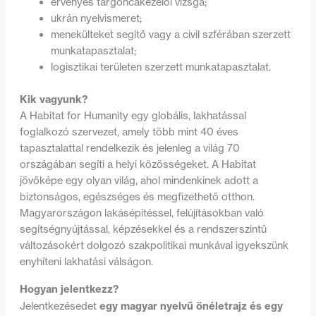
érvényes targoncakezelői vizsga;
ukrán nyelvismeret;
menekülteket segítő vagy a civil szférában szerzett
munkatapasztalat;
logisztikai területen szerzett munkatapasztalat.
Kik vagyunk?
A Habitat for Humanity egy globális, lakhatással
foglalkozó szervezet, amely több mint 40 éves
tapasztalattal rendelkezik és jelenleg a világ 70
országában segíti a helyi közösségeket. A Habitat
jövőképe egy olyan világ, ahol mindenkinek adott a
biztonságos, egészséges és megfizethető otthon.
Magyarországon lakásépítéssel, felújításokban való
segítségnyújtással, képzésekkel és a rendszerszintű
változásokért dolgozó szakpolitikai munkával igyekszünk
enyhíteni lakhatási válságon.
Hogyan jelentkezz?
egy magyar nyelvű önéletrajz és egy
Jelentkezésedet