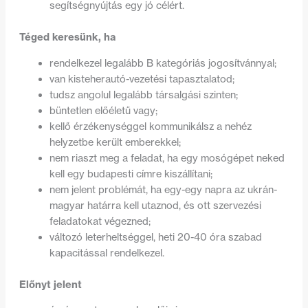
segítségnyújtás egy jó célért.
Téged keresünk, ha
rendelkezel legalább B kategóriás jogosítvánnyal;
van kisteherautó-vezetési tapasztalatod;
tudsz angolul legalább társalgási szinten;
büntetlen előéletű vagy;
kellő érzékenységgel kommunikálsz a nehéz
helyzetbe került emberekkel;
nem riaszt meg a feladat, ha egy mosógépet neked
kell egy budapesti címre kiszállítani;
nem jelent problémát, ha egy-egy napra az ukrán-
magyar határra kell utaznod, és ott szervezési
feladatokat végezned;
változó leterheltséggel, heti 20-40 óra szabad
kapacitással rendelkezel.
Előnyt jelent