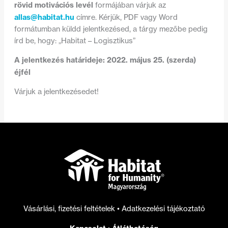
rövid motivációs levél
formájában várjuk az
allas@habitat.hu
címre. Kérjük, PDF vagy Word
formátumban küldd jelentkezésed, a tárgy mezőbe pedig
írd be, hogy: „Habitat – Logisztikus”
A jelentkezés határideje: 2022. május 25. (szerda)
éjfél
Várjuk a jelentkezésedet!
Vásárlási, fizetési feltételek
•
Adatkezelési tájékoztató