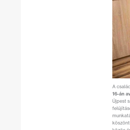
A csalá
16-án a
Újpest s
felújít
munkatá
köszönt
közös é