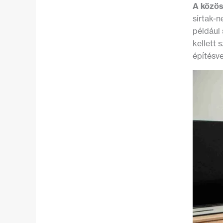
A közös
sírtak-
például 
kellett 
építésve