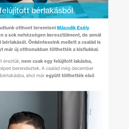
felújított bérlakásból
tudtunk otthont teremteni
Második Esély
en a sok nehézségen keresztülment, de annál
ti bérlakását. Önkénteseink mellett a család is
t már új otthonukban tölthették a kisfiukkal.
t éreztük,
nem csak egy felújított lakásba,
szépen berendeztek. A család még december
t bérlakásba, ahol már
együtt tölthették első