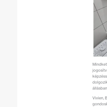
Mindket
jogosítv
képzésse
dolgozik
állásban
Vivien, 
gondosk