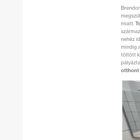
Brendon 
megszüle
miatt.
T
származ
nehéz i
mindig a
töltött 
pályázt
otthont