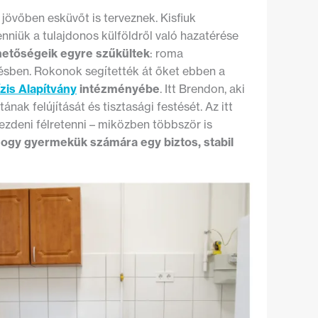
 jövőben esküvőt is terveznek. Kisfiuk
nniük a tulajdonos külföldről való hazatérése
ehetőségeik egyre szűkültek
: roma
ésben. Rokonok segítették át őket ebben a
ízis Alapítvány
intézményébe
. Itt Brendon, aki
nak felújítását és tisztasági festését. Az itt
kezdeni félretenni – miközben többször is
 hogy gyermekük számára egy biztos, stabil