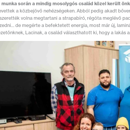
 munka során a mindig mosolygós család közel került ö
nevettek a közbejövő nehézségeken. Abból pedig akadt bőven,
szerették volna megtartani a strapabíró, régóta meglévő pad
szedni… de megérte a befektetett energia, most már új, laminá
zetőnknek, Lacinak, a család választhatott ki, hogy a lakás a