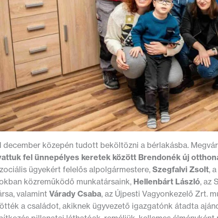
d december közepén tudott beköltözni a bérlakásba. Megvá
vattuk fel ünnepélyes keretek között Brendonék új otthon
zociális ügyekért felelős alpolgármestere,
Szegfalvi Zsolt
, 
ásokban közreműködő munkatársaink,
Hellenbárt László
, az 
rsa, valamint
Várady Csaba
, az Újpesti Vagyonkezelő Zrt. 
ötték a családot, akiknek ügyvezető igazgatónk átadta ajánd
pítkezés pillanatai láthatóak, reméljük, kellemes élményké