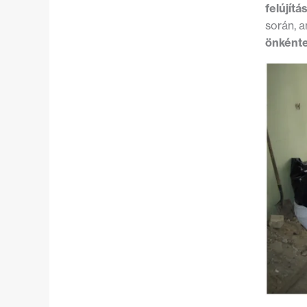
felújít
során, 
önként