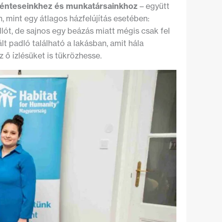
nkénteseinkhez és munkatársainkhoz
– együtt
 mint egy átlagos házfelújítás esetében:
lót, de sajnos egy beázás miatt mégis csak fel
lt padló található a lakásban, amit hála
z ő ízlésüket is tükrözhesse.