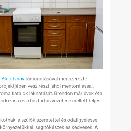
! Alapítvány
támogatásával megszerezte
rojektjében vesz részt, ahol mentorálással,
 roma fiatalok lakhatását. Brendon már évek óta
ndozása és a háztartás vezetése mellett teljes
kotnak, a szülők szeretettel és odafigyeléssel
környezetükkel, segítőkészek és kedvesek.
A