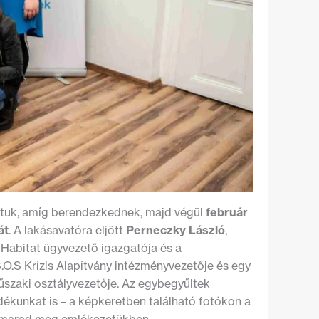
rtuk, amíg berendezkednek, majd végül
február
át
. A lakásavatóra eljött
Perneczky László
,
a Habitat ügyvezető igazgatója és a
S.O.S Krízis Alapítvány intézményvezetője és egy
műszaki osztályvezetője. Az egybegyűltek
ékunkat is – a képkeretben található fotókon a
nt marad meg emlékezetükben.