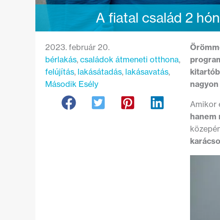
A fiatal család 2 hón
2023. február 20.
Örömmel
bérlakás
, 
családok átmeneti otthona
, 
program
felújítás
, 
lakásátadás
, 
lakásavatás
, 
kitartób
Második Esély
nagyon 
Amikor 
hanem m
közepén
karács