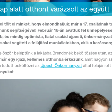
ap alatt otthont varázsolt az együtt 
 tölt el minket, hogy elmondhatjuk: már a 17. családnak 
unk segítségével! Február 16-án avattuk fel ünnepélyes
b, és mindig optimista, fiatal család újpesti, önkormányza
sokat segített a felújítási munkálatokban, akik a karácsony
először beléptünk a lakásba Brendonék beköltözése után, az
ár egy igazi, kellemes otthonba érkezünk
, amit nagyon 
 tudott beköltözni az
Újpesti Önkormányzat
által felajánlot
onyukat
.