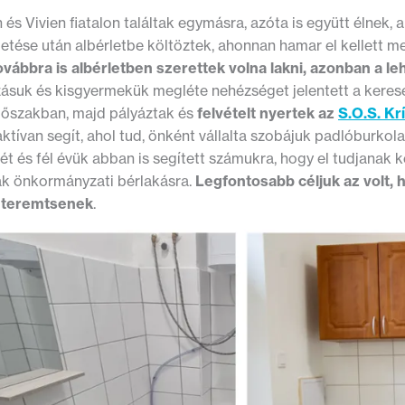
és Vivien fiatalon találtak egymásra, azóta is együtt élnek, a
tése után albérletbe költöztek, ahonnan hamar el kellett me
ovábbra is albérletben szerettek volna lakni, azonban a l
ásuk és kisgyermekük megléte nehézséget jelentett a keres
dőszakban, majd pályáztak és
felvételt nyertek az
S.O.S. Kr
ktívan segít, ahol tud, önként vállalta szobájuk padlóburkolatá
két és fél évük abban is segített számukra, hogy el tudjanak 
ak önkormányzati bérlakásra.
Legfontosabb céljuk az volt,
 teremtsenek
.