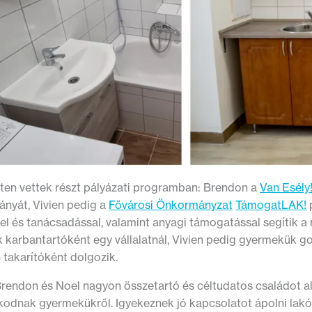
ten vettek részt pályázati programban: Brendon a
Van Esély
ányát, Vivien pedig a
Fővárosi Önkormányzat
TámogatLAK!
p
l és tanácsadással, valamint anyagi támogatással segítik a
 karbantartóként egy vállalatnál, Vivien pedig gyermekük go
 takarítóként dolgozik.
Brendon és Noel nagyon összetartó és céltudatos családot al
odnak gyermekükről. Igyekeznek jó kapcsolatot ápolni lakó