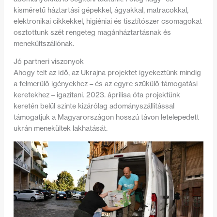
kisméretű háztartási gépekkel, ágyakkal, matracokkal,
elektronikai cikkekkel, higiéniai és tisztítószer csomagokat
osztottunk szét rengeteg magánháztartásnak és
menekültszállónak.
Jó partneri viszonyok
Ahogy telt az idő, az Ukrajna projektet igyekeztünk mindig
a felmerülő igényekhez – és az egyre szűkülő támogatási
keretekhez – igazítani. 2023. áprilisa óta projektünk
keretén belül szinte kizárólag adományszállítással
támogatjuk a Magyarországon hosszú távon letelepedett
ukrán menekültek lakhatását.