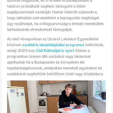
azonnal reagáltunk, és a hirtelen krízishelyzetben a
határon próbáltunk segíteni, támogatni a többi
segélyszervezet munkáját. Hamar kiderült számunkra,
hogy lakhatási szervezetként a legnagyobb segítséget
úgy nyújthatjuk, ha a Magyarországra érkező menekültek
lakhatásának elrendezését támogatjuk.
Az első hónapokban az Utcáról Lakásba! Egyesülettel
közösen
szolidáris lakásfelajánlási programot
indítottunk,
amely 2023-ban
Civil Különdíjat is nyert
. Ebben a
programban üresen álló szobákat vagy lakásokat
ajánlhattak fel a Budapesten és környékén élő
ingatlantulajdonosok, amelyekbe menekült egyéneket és
családokat segítettünk beköltözni rövid vagy középtávra.