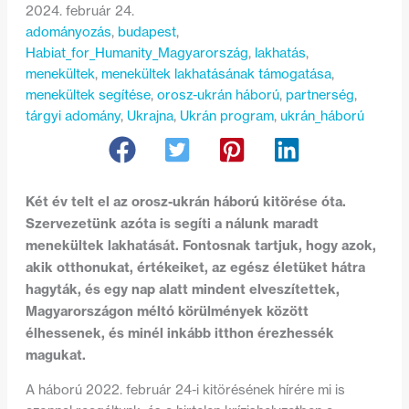
2024. február 24.
adományozás
, 
budapest
, 
Habiat_for_Humanity_Magyarország
, 
lakhatás
, 
menekültek
, 
menekültek lakhatásának támogatása
, 
menekültek segítése
, 
orosz-ukrán háború
, 
partnerség
, 
tárgyi adomány
, 
Ukrajna
, 
Ukrán program
, 
ukrán_háború
Két év telt el az orosz-ukrán háború kitörése óta.
Szervezetünk azóta is segíti a nálunk maradt
menekültek lakhatását. Fontosnak tartjuk, hogy azok,
akik otthonukat, értékeiket, az egész életüket hátra
hagyták, és egy nap alatt mindent elveszítettek,
Magyarországon méltó körülmények között
élhessenek, és minél inkább itthon érezhessék
magukat.
A háború 2022. február 24-i kitörésének hírére mi is