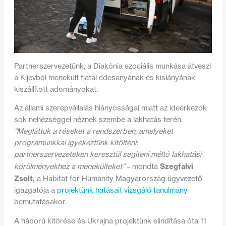
Partnerszervezetünk, a Diakónia szociális munkása átveszi
a Kijevből menekült fiatal édesanyának és kislányának
kiszállított adományokat.
Az állami szerepvállalás hiányosságai miatt az ideérkezők
sok nehézséggel néznek szembe a lakhatás terén.
“Megláttuk a réseket a rendszerben, amelyeket
programunkkal igyekeztünk kitölteni:
partnerszervezeteken keresztül segíteni méltó lakhatási
Szegfalvi
körülményekhez a menekülteket”
– mondta
Zsolt,
a Habitat for Humanity Magyarország ügyvezető
igazgatója a
projektünk hatásait vizsgáló tanulmány
bemutatásakor.
A háború kitörése és Ukrajna projektünk elindítása óta 11