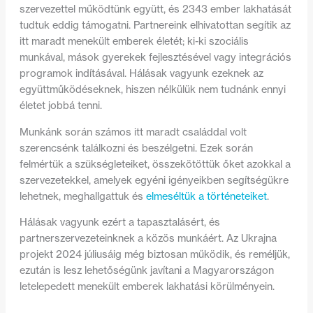
szervezettel működtünk együtt, és 2343 ember lakhatását
tudtuk eddig támogatni. Partnereink elhivatottan segítik az
itt maradt menekült emberek életét; ki-ki szociális
munkával, mások gyerekek fejlesztésével vagy integrációs
programok indításával. Hálásak vagyunk ezeknek az
együttműködéseknek, hiszen nélkülük nem tudnánk ennyi
életet jobbá tenni.
Munkánk során számos itt maradt családdal volt
szerencsénk találkozni és beszélgetni. Ezek során
felmértük a szükségleteiket, összekötöttük őket azokkal a
szervezetekkel, amelyek egyéni igényeikben segítségükre
lehetnek, meghallgattuk és
elmeséltük a történeteiket
.
Hálásak vagyunk ezért a tapasztalásért, és
partnerszervezeteinknek a közös munkáért. Az Ukrajna
projekt 2024 júliusáig még biztosan működik, és reméljük,
ezután is lesz lehetőségünk javítani a Magyarországon
letelepedett menekült emberek lakhatási körülményein.
–