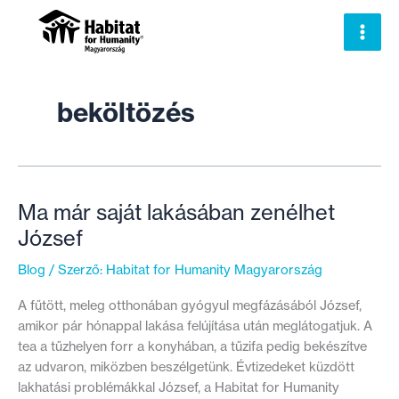
Skip
to
content
beköltözés
Ma már saját lakásában zenélhet
József
Blog
/ Szerző:
Habitat for Humanity Magyarország
A fűtött, meleg otthonában gyógyul megfázásából József,
amikor pár hónappal lakása felújítása után meglátogatjuk. A
tea a tűzhelyen forr a konyhában, a tűzifa pedig bekészítve
az udvaron, miközben beszélgetünk. Évtizedeket küzdött
lakhatási problémákkal József, a Habitat for Humanity