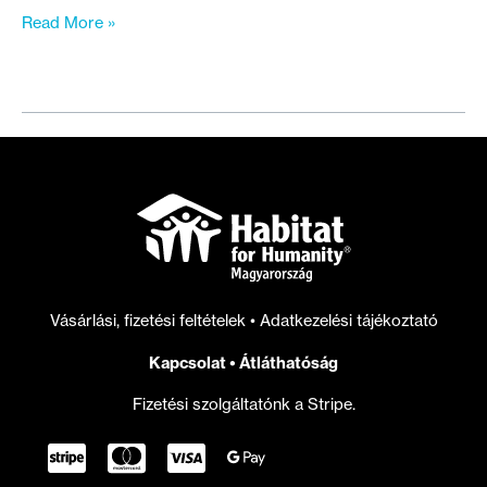
“Nagyon
Read More »
nagy
itt
a
nyugalom”
–
meséli
Irma
felújított
lakásában
ülve
Vásárlási, fizetési feltételek
•
Adatkezelési tájékoztató
Kapcsolat
•
Átláthatóság
Fizetési szolgáltatónk a Stripe.