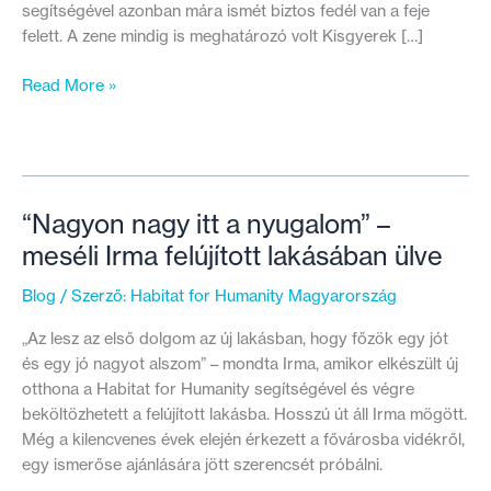
segítségével azonban mára ismét biztos fedél van a feje
felett. A zene mindig is meghatározó volt Kisgyerek […]
Ma
Read More »
már
saját
lakásában
zenélhet
József
“Nagyon nagy itt a nyugalom” –
meséli Irma felújított lakásában ülve
Blog
/ Szerző:
Habitat for Humanity Magyarország
„Az lesz az első dolgom az új lakásban, hogy főzök egy jót
és egy jó nagyot alszom” – mondta Irma, amikor elkészült új
otthona a Habitat for Humanity segítségével és végre
beköltözhetett a felújított lakásba. Hosszú út áll Irma mögött.
Még a kilencvenes évek elején érkezett a fővárosba vidékről,
egy ismerőse ajánlására jött szerencsét próbálni.