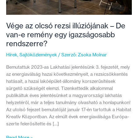
Vége az olcsó rezsi illúziójának – De
van-e remény egy igazságosabb
rendszerre?
Hírek
,
Sajtóközlemények
/ Szerző:
Zsoka Molnar
Bemutattuk 2023-as Lakhatási jelentésünk 3. fejezetét, mely
az energiaválság hazai következményeit, a rezsicsökkentés
hatásait, a hazai lakóépület-állomány korszerűsítések
sürgető szükségét elemzi. Tizenkettedik alkalommal
publikáltuk éves jelentésünket a magyarországi lakhatás
helyzetéről, már a teljes tanulmány olvasható a honlapunkon!
Az utolsó fejezet bemutatóját január 17-én tartottuk a Habitat
Kreatív Központban. Az elmúlt évek energiaválsága Európa-
szerte felerősítette és […]
Vége
Read More »