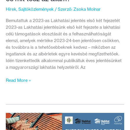
Hírek
,
Sajtóközlemények
/ Szerző:
Zsoka Molnar
Bemutattuk a 2023-as Lakhatási jelentés első két fejezetét
2023-as Lakhatási jelentésünk első két fejezete a lakhatási
célú támogatások elosztását és a felhasználhatóságát
elemzi, amelyek mértéke 2023-24-ben jelentősen csökken,
és továbbra is a tehetősebbeknek kedvez – miközben az
ingatlanok és az albérletek egyre kevésbé megfizethetőek.
Idén tizenkettedik alkalommal publikáltuk éves jelentésünket
a magyarországi lakhatás helyzetéről. Az
Hol
Read More »
tart
a
lakhatási
válság
2023-
ban,
és