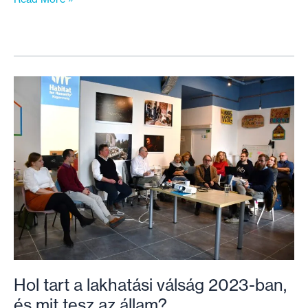
az
olcsó
rezsi
illúziójának
–
De
van-
e
remény
egy
igazságosabb
rendszerre?
Hol tart a lakhatási válság 2023-ban,
és mit tesz az állam?