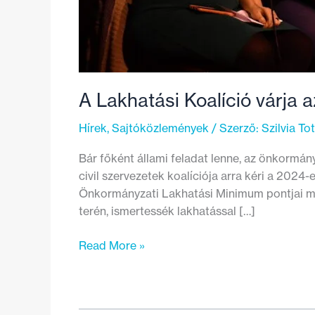
A Lakhatási Koalíció várja 
Hírek
,
Sajtóközlemények
/ Szerző:
Szilvia To
Bár főként állami feladat lenne, az önkormá
civil szervezetek koalíciója arra kéri a 202
Önkormányzati Lakhatási Minimum pontjai mel
terén, ismertessék lakhatással […]
A
Read More »
Lakhatási
Koalíció
várja
az