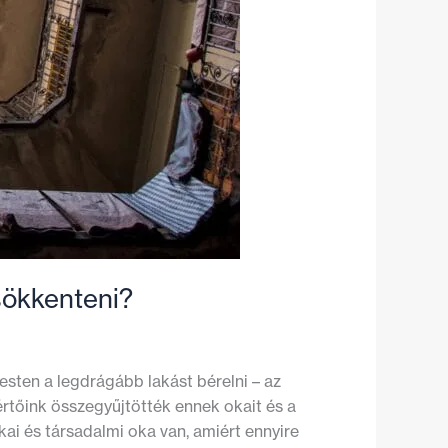
csökkenteni?
sten a legdrágább lakást bérelni – az
értőink összegyűjtötték ennek okait és a
ai és társadalmi oka van, amiért ennyire