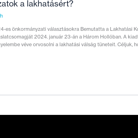
atok a lakhatásért?
th
4-es önkormányzati választásokra Bemutatta a Lakhatási Koa
latcsomagját 2024. január 23-án a Három Hollóban. A kiadv
figyelembe véve orvosolni a lakhatási válság tüneteit. Céljuk