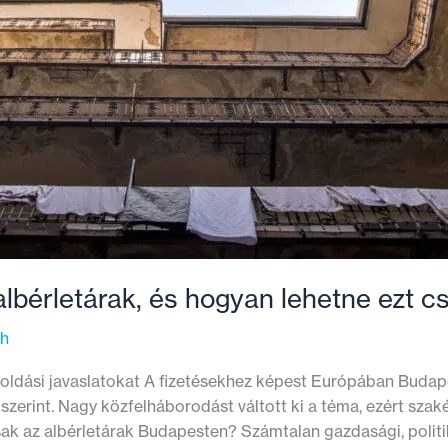
 albérletárak, és hogyan lehetne ezt 
th
ldási javaslatokat A fizetésekhez képest Európában Budape
zerint. Nagy közfelháborodást váltott ki a téma, ezért szak
ak az albérletárak Budapesten? Számtalan gazdasági, politik