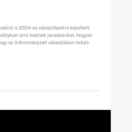
líció a 2024-es választásokra készített,
ányban arra tesznek javaslatokat, hogyan
, hogy az önkormányzati választáson induló