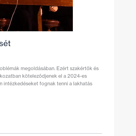
sét
problémák megoldásában. Ezért szakértők és
latkozatban köteleződjenek el a 2024-es
n intézkedéseket fognak tenni a lakhatás