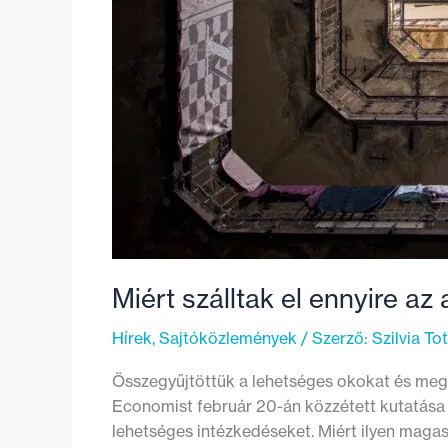
Miért szálltak el ennyire az
Hírek
,
Sajtóközlemények
/ Szerző:
Szilvia To
Összegyűjtöttük a lehetséges okokat és mego
Economist február 20-án közzétett kutatása s
lehetséges intézkedéseket. Miért ilyen magas