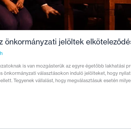
az önkormányzati jelöltek elköteleződé
th
nyzatoknak is van mozgásterük az egyre égetőbb lakhatási 
4-es önkormányzati választásokon induló jelölteket, hogy nyi
lett. Tegyenek vállalást, hogy megválasztásuk esetén milye