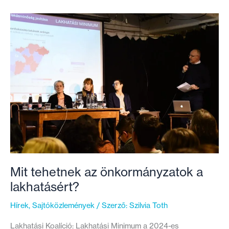
az
önkormányzati
jelöltek
elköteleződését
Mit tehetnek az önkormányzatok a
lakhatásért?
Hírek
,
Sajtóközlemények
/ Szerző:
Szilvia Toth
Lakhatási Koalíció: Lakhatási Minimum a 2024-es