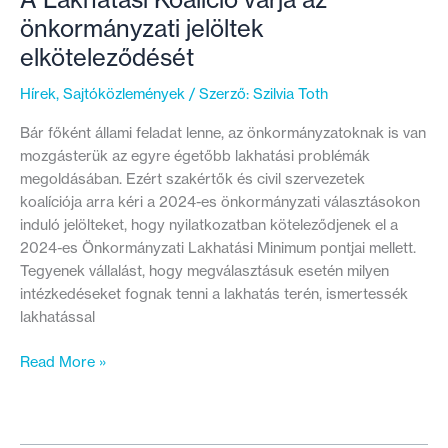
önkormányzati jelöltek
elköteleződését
Hírek
,
Sajtóközlemények
/ Szerző:
Szilvia Toth
Bár főként állami feladat lenne, az önkormányzatoknak is van
mozgásterük az egyre égetőbb lakhatási problémák
megoldásában. Ezért szakértők és civil szervezetek
koalíciója arra kéri a 2024-es önkormányzati választásokon
induló jelölteket, hogy nyilatkozatban köteleződjenek el a
2024-es Önkormányzati Lakhatási Minimum pontjai mellett.
Tegyenek vállalást, hogy megválasztásuk esetén milyen
intézkedéseket fognak tenni a lakhatás terén, ismertessék
lakhatással
A
Read More »
Lakhatási
Koalíció
várja