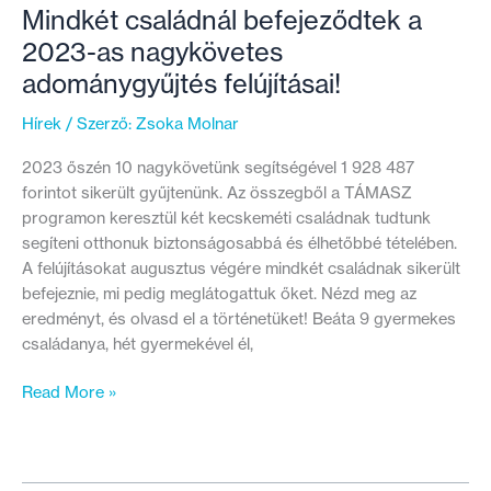
Mindkét családnál befejeződtek a
2023-as nagykövetes
adománygyűjtés felújításai!
Hírek
/ Szerző:
Zsoka Molnar
2023 őszén 10 nagykövetünk segítségével 1 928 487
forintot sikerült gyűjtenünk. Az összegből a TÁMASZ
programon keresztül két kecskeméti családnak tudtunk
segíteni otthonuk biztonságosabbá és élhetőbbé tételében.
A felújításokat augusztus végére mindkét családnak sikerült
befejeznie, mi pedig meglátogattuk őket. Nézd meg az
eredményt, és olvasd el a történetüket! Beáta 9 gyermekes
családanya, hét gyermekével él,
Mindkét
Read More »
családnál
befejeződtek
a