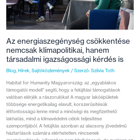
Az energiaszegénység csökkentése
nemcsak klímapolitikai, hanem
társadalmi igazságossági kérdés is
Blog
,
Hírek
,
Sajtóközlemények
/ Szerző:
Szilvia Toth
Habitat for Humanity Magyarország: az „egyablakos
támogatói modell” segíti, hogy a felújítási támogatások
valóban elérjék a rászorulókat A magyar lakóépületek
többsége energetikailag elavult, korszerűsítésük
létfontosságú lenne mind a minőségi és megfizethető
lakhatás, mind a klímavédelmi célok teljesítése
szempontjából. A felújítás azonban az alacsony jövedelmű
háztartások számára elérhetetlen: nincsenek