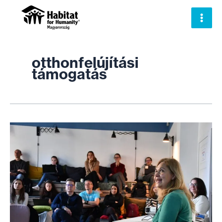
Skip
to
content
otthonfelújítási
támogatás