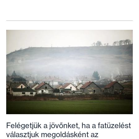
lakhatás
területén
semmi
jóra
nem
számíthatnak
az
alacsonyabb
jövedelműek
a
kormánytól
Felégetjük a jövőnket, ha a fatüzelést
választjuk megoldásként az