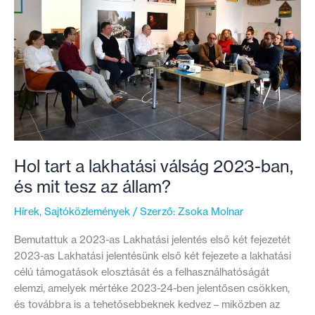
e
remény
egy
igazságosabb
rendszerre?
Hol tart a lakhatási válság 2023-ban,
és mit tesz az állam?
Hírek
,
Sajtóközlemények
/ Szerző:
Zsoka Molnar
Bemutattuk a 2023-as Lakhatási jelentés első két fejezetét
2023-as Lakhatási jelentésünk első két fejezete a lakhatási
célú támogatások elosztását és a felhasználhatóságát
elemzi, amelyek mértéke 2023-24-ben jelentősen csökken,
és továbbra is a tehetősebbeknek kedvez – miközben az