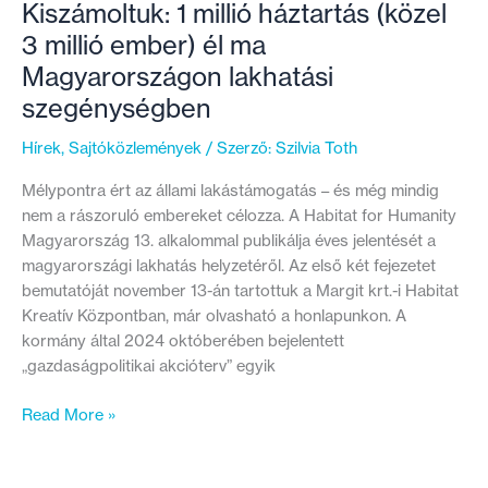
Kiszámoltuk: 1 millió háztartás (közel
3 millió ember) él ma
Magyarországon lakhatási
szegénységben
Hírek
,
Sajtóközlemények
/ Szerző:
Szilvia Toth
Mélypontra ért az állami lakástámogatás – és még mindig
nem a rászoruló embereket célozza. A Habitat for Humanity
Magyarország 13. alkalommal publikálja éves jelentését a
magyarországi lakhatás helyzetéről. Az első két fejezetet
bemutatóját november 13-án tartottuk a Margit krt.-i Habitat
Kreatív Központban, már olvasható a honlapunkon. A
kormány által 2024 októberében bejelentett
„gazdaságpolitikai akcióterv” egyik
Kiszámoltuk:
Read More »
1
millió