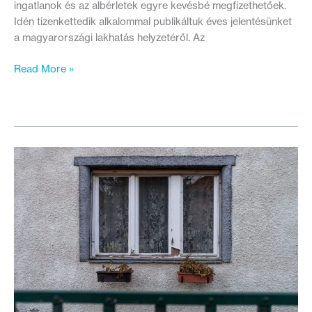
ingatlanok és az albérletek egyre kevésbé megfizethetőek.
Idén tizenkettedik alkalommal publikáltuk éves jelentésünket
a magyarországi lakhatás helyzetéről. Az
Hol
Read More »
tart
a
lakhatási
válság
2023-
ban,
és
mit
tesz
az
állam?