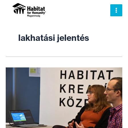
Skip
to
content
lakhatási jelentés