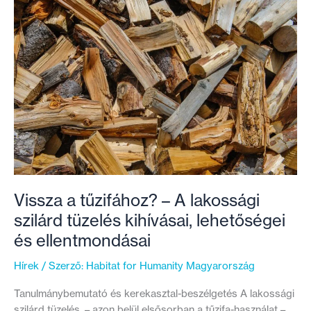
választjuk
megoldásként
az
energiaválságra?
Vissza a tűzifához? – A lakossági
szilárd tüzelés kihívásai, lehetőségei
és ellentmondásai
Hírek
/ Szerző:
Habitat for Humanity Magyarország
Tanulmánybemutató és kerekasztal-beszélgetés A lakossági
szilárd tüzelés, – azon belül elsősorban a tűzifa-használat –