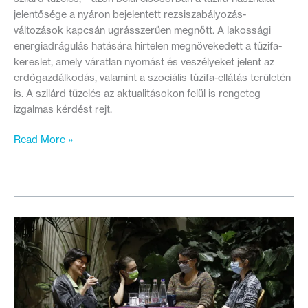
jelentősége a nyáron bejelentett rezsiszabályozás-
változások kapcsán ugrásszerűen megnőtt. A lakossági
energiadrágulás hatására hirtelen megnövekedett a tűzifa-
kereslet, amely váratlan nyomást és veszélyeket jelent az
erdőgazdálkodás, valamint a szociális tűzifa-ellátás területén
is. A szilárd tüzelés az aktualitásokon felül is rengeteg
izgalmas kérdést rejt.
Vissza
Read More »
a
tűzifához?
–
A
lakossági
szilárd
tüzelés
kihívásai,
lehetőségei
és