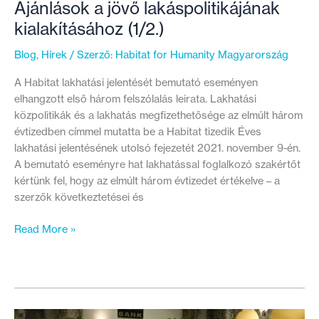
Ajánlások a jövő lakáspolitikájának
kialakításához (1/2.)
Blog
,
Hírek
/ Szerző:
Habitat for Humanity Magyarország
A Habitat lakhatási jelentését bemutató eseményen
elhangzott első három felszólalás leirata. Lakhatási
közpolitikák és a lakhatás megfizethetősége az elmúlt három
évtizedben címmel mutatta be a Habitat tizedik Éves
lakhatási jelentésének utolsó fejezetét 2021. november 9-én.
A bemutató eseményre hat lakhatással foglalkozó szakértőt
kértünk fel, hogy az elmúlt három évtizedet értékelve – a
szerzők következtetései és
Ajánlások
Read More »
a
jövő
lakáspolitikájának
kialakításához
(1/2.)