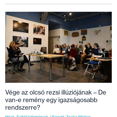
háztartás
(közel
3
millió
ember)
él
ma
Magyarországon
lakhatási
szegénységben
Vége az olcsó rezsi illúziójának – De
van-e remény egy igazságosabb
rendszerre?
Hírek
,
Sajtóközlemények
/ Szerző:
Zsoka Molnar