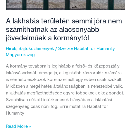
A lakhatás területén semmi jóra nem
számíthatnak az alacsonyabb
jövedelműek a kormánytól
Hírek
,
Sajtóközlemények
/ Szerző:
Habitat for Humanity
Magyarország
A kormány továbbra is leginkább a felső- és középosztály
lakásvásárlását támogatja, a leginkább rászorulók számára
is elérhető eszközök köre az elmúlt egy évben csak szűkült.
Miközben a megélhetés általánosságban is nehezebbé válik,
a lakhatás megfizethetősége egyre többeknek okoz gondot.
Szociálisan célzott intézkedések hiányában a lakhatási
szegénység csak nőni fog. Erre mutat rá Habitat for
Humanity
A
Read More »