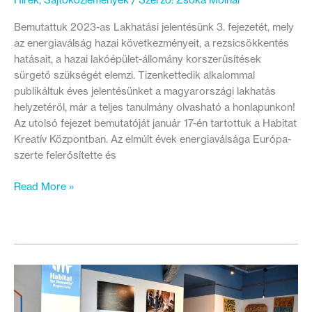
Bemutattuk 2023-as Lakhatási jelentésünk 3. fejezetét, mely
az energiaválság hazai következményeit, a rezsicsökkentés
hatásait, a hazai lakóépület-állomány korszerűsítések
sürgető szükségét elemzi. Tizenkettedik alkalommal
publikáltuk éves jelentésünket a magyarországi lakhatás
helyzetéről, már a teljes tanulmány olvasható a honlapunkon!
Az utolsó fejezet bemutatóját január 17-én tartottuk a Habitat
Kreatív Központban. Az elmúlt évek energiaválsága Európa-
szerte felerősítette és
Vége
Read More »
az
olcsó
rezsi
illúziójának
–
De
van-