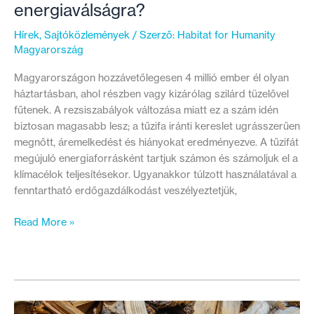
energiaválságra?
Hírek
,
Sajtóközlemények
/ Szerző:
Habitat for Humanity
Magyarország
Magyarországon hozzávetőlegesen 4 millió ember él olyan
háztartásban, ahol részben vagy kizárólag szilárd tüzelővel
fűtenek. A rezsiszabályok változása miatt ez a szám idén
biztosan magasabb lesz; a tűzifa iránti kereslet ugrásszerűen
megnőtt, áremelkedést és hiányokat eredményezve. A tűzifát
megújuló energiaforrásként tartjuk számon és számoljuk el a
klímacélok teljesítésekor. Ugyanakkor túlzott használatával a
fenntartható erdőgazdálkodást veszélyeztetjük,
Felégetjük
Read More »
a
jövőnket,
ha
a
fatüzelést