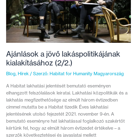
ellentmondásai
Ajánlások a jövő lakáspolitikájának
kialakításához (2/2.)
Blog
,
Hírek
/ Szerző:
Habitat for Humanity Magyarország
A Habitat lakhatási jelentését bemutató eseményen
elhangzott felszólalások leiratai. Lakhatási közpolitikák és a
lakhatás megfizethetősége az elmúlt három évtizedben
címmel mutatta be a Habitat tizedik Éves lakhatási
jelentésének utolsó fejezetét 2021. november 9-én. A
bemutató eseményre hat lakhatással foglalkozó szakértőt
kértünk fel, hogy az elmúlt három évtizedet értékelve – a
szerzők következtetései és javaslatai mellett