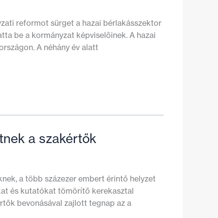
yzati reformot sürget a hazai bérlakásszektor
tta be a kormányzat képviselőinek. A hazai
rszágon. A néhány év alatt
etnek a szakértők
knek, a több százezer embert érintő helyzet
okat és kutatókat tömörítő kerekasztal
rtők bevonásával zajlott tegnap az a