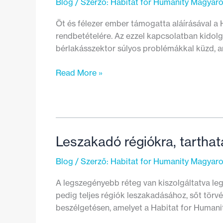
Blog
/ Szerző:
Habitat for Humanity Magyar
Öt és félezer ember támogatta aláírásával a 
rendbetételére. Az ezzel kapcsolatban kidol
bérlakásszektor súlyos problémákkal küzd, 
A
Read More »
kormány
előtt
a
Habitat
javaslatcsomagja
Leszakadó régiókra, tarthat
Blog
/ Szerző:
Habitat for Humanity Magyar
A legszegényebb réteg van kiszolgáltatva leg
pedig teljes régiók leszakadásához, sőt törvé
beszélgetésen, amelyet a Habitat for Humani