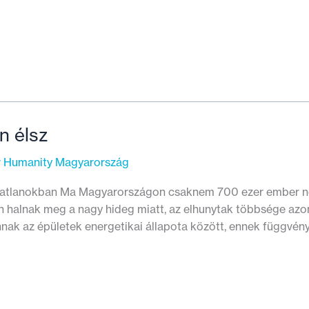
n élsz
or Humanity Magyarország
ngatlanokban Ma Magyarországon csaknem 700 ezer ember ne
an halnak meg a nagy hideg miatt, az elhunytak többsége az
nak az épületek energetikai állapota között, ennek függvé