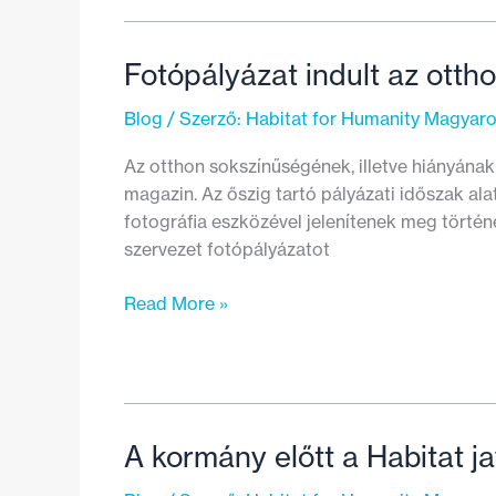
házban
élsz
Fotópályázat indult az ott
Blog
/ Szerző:
Habitat for Humanity Magyar
Az otthon sokszínűségének, illetve hiányának
magazin. Az őszig tartó pályázati időszak ala
fotográfia eszközével jelenítenek meg történ
szervezet fotópályázatot
Fotópályázat
Read More »
indult
az
otthontalanság
bemutatására
A kormány előtt a Habitat 