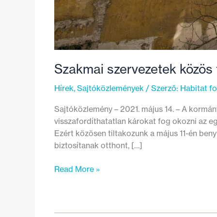
Szakmai szervezetek közös t
Hírek
,
Sajtóközlemények
/ Szerző:
Habitat f
Sajtóközlemény – 2021. május 14. – A kormány
visszafordíthatatlan károkat fog okozni az 
Ezért közösen tiltakozunk a május 11-én ben
biztosítanak otthont, […]
Szakmai
Read More »
szervezetek
közös
tiltakozása
az