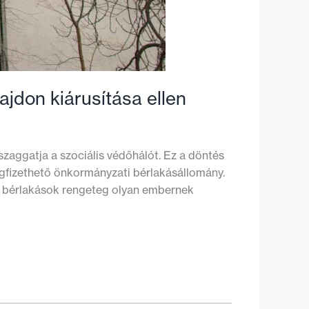
ajdon kiárusítása ellen
szaggatja a szociális védőhálót. Ez a döntés
egfizethető önkormányzati bérlakásállomány.
ti bérlakások rengeteg olyan embernek