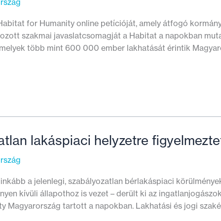
ország
Habitat for Humanity online petícióját, amely átfogó kormán
gozott szakmai javaslatcsomagját a Habitat a napokban muta
amelyek több mint 600 000 ember lakhatását érintik Magyaro
atlan lakáspiaci helyzetre figyelmezt
ország
inkább a jelenlegi, szabályozatlan bérlakáspiaci körülménye
nyen kívüli állapothoz is vezet – derült ki az ingatlanjogász
ty Magyarország tartott a napokban. Lakhatási és jogi szaké