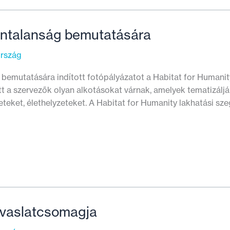
hontalanság bemutatására
ország
 bemutatására indított fotópályázatot a Habitat for Humani
tt a szervezők olyan alkotásokat várnak, amelyek tematizálják
eteket, élethelyzeteket. A Habitat for Humanity lakhatási sz
javaslatcsomagja