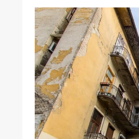
önkormányzati
lakástulajdon
kiárusítása
ellen