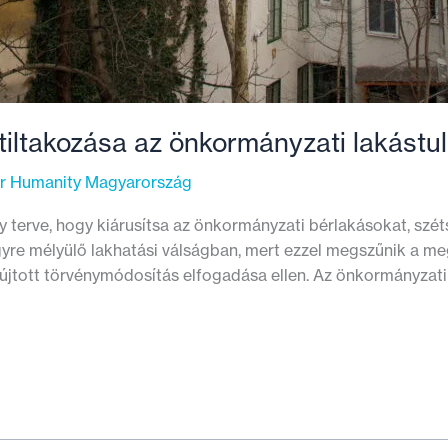
iltakozása az önkormányzati lakástul
or Humanity Magyarország
 terve, hogy kiárusítsa az önkormányzati bérlakásokat, szét
egyre mélyülő lakhatási válságban, mert ezzel megszűnik a m
yújtott törvénymódosítás elfogadása ellen. Az önkormányza