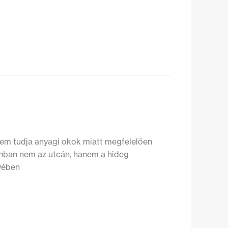
m tudja anyagi okok miatt megfelelően
onban nem az utcán, hanem a hideg
nyében