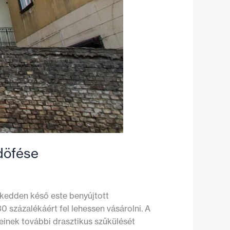
mdöfése
 kedden késő este benyújtott
0 százalékáért fel lehessen vásárolni. A
einek további drasztikus szűkülését