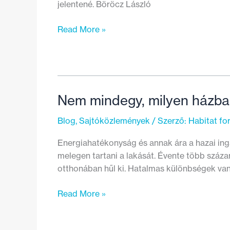
jelentené. Böröcz László
A
Read More »
haldokló
bérlakásszektor
és
a
szociális
Nem mindegy, milyen házba
lakáspolitika
kegyelemdöfése
Blog
,
Sajtóközlemények
/ Szerző:
Habitat f
Energiahatékonyság és annak ára a hazai i
melegen tartani a lakását. Évente több száz
otthonában hűl ki. Hatalmas különbségek van
Nem
Read More »
mindegy,
milyen