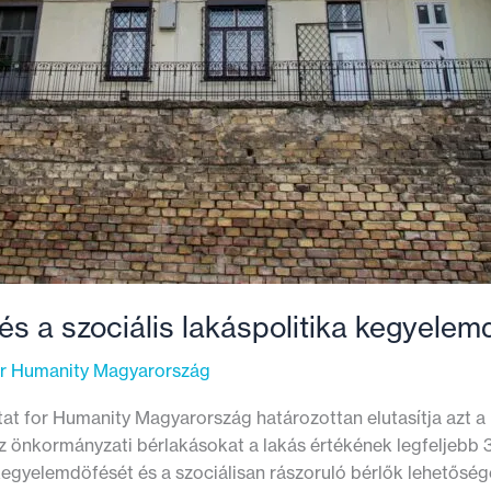
és a szociális lakáspolitika kegyele
or Humanity Magyarország
tat for Humanity Magyarország határozottan elutasítja azt a
az önkormányzati bérlakásokat a lakás értékének legfeljebb 3
kegyelemdöfését és a szociálisan rászoruló bérlők lehetőség