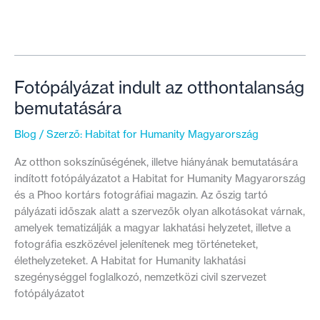
kaptam
a
részvételtől..
”
–
Fotópályázat indult az otthontalanság
Bemutatkozik
bemutatására
a
MetLife
Blog
/ Szerző:
Habitat for Humanity Magyarország
és
Habitat
Az otthon sokszínűségének, illetve hiányának bemutatására
partnerség
indított fotópályázatot a Habitat for Humanity Magyarország
és a Phoo kortárs fotográfiai magazin. Az őszig tartó
pályázati időszak alatt a szervezők olyan alkotásokat várnak,
amelyek tematizálják a magyar lakhatási helyzetet, illetve a
fotográfia eszközével jelenítenek meg történeteket,
élethelyzeteket. A Habitat for Humanity lakhatási
szegénységgel foglalkozó, nemzetközi civil szervezet
fotópályázatot