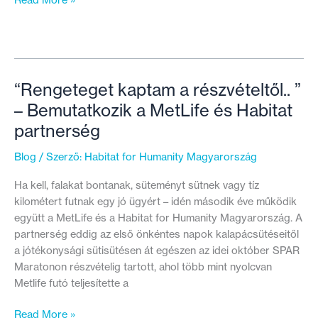
Read More »
nagy
itt
a
nyugalom”
–
“Rengeteget kaptam a részvételtől.. ”
meséli
– Bemutatkozik a MetLife és Habitat
Irma
partnerség
felújított
lakásában
Blog
/ Szerző:
Habitat for Humanity Magyarország
ülve
Ha kell, falakat bontanak, süteményt sütnek vagy tíz
kilométert futnak egy jó ügyért – idén második éve működik
együtt a MetLife és a Habitat for Humanity Magyarország. A
partnerség eddig az első önkéntes napok kalapácsütéseitől
a jótékonysági sütisütésen át egészen az idei október SPAR
Maratonon részvételig tartott, ahol több mint nyolcvan
Metlife futó teljesítette a
“Rengeteget
Read More »