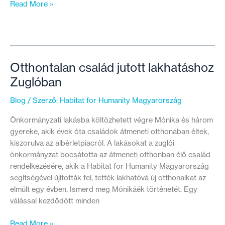
Fotópályázat
Read More »
indult
az
otthontalanság
bemutatására
Otthontalan család jutott lakhatáshoz
Zuglóban
Blog
/ Szerző:
Habitat for Humanity Magyarország
Önkormányzati lakásba költözhetett végre Mónika és három
gyereke, akik évek óta családok átmeneti otthonában éltek,
kiszorulva az albérletpiacról. A lakásokat a zuglói
önkormányzat bocsátotta az átmeneti otthonban élő család
rendelkezésére, akik a Habitat for Humanity Magyarország
segítségével újították fel, tették lakhatóvá új otthonaikat az
elmúlt egy évben. Ismerd meg Mónikáék történetét. Egy
válással kezdődött minden
Otthontalan
Read More »