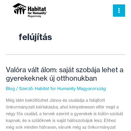
Skip
to
content
felújítás
Valóra vált álom: saját szobája lehet a
gyerekeknek új otthonukban
Blog
/ Szerző:
Habitat for Humanity Magyarország
Még idén beköltözhet János és családja a felújított
önkormányzati bérlakásba, ahol kényelmesen elfér majd a
négy fős család, a tervek szerint a gyerekek is külön szobát
kapnak, és a szülőknek is saját hálószobájuk lesz. Ehhez
még sok minden hátravan, várunk még az önkormányzat