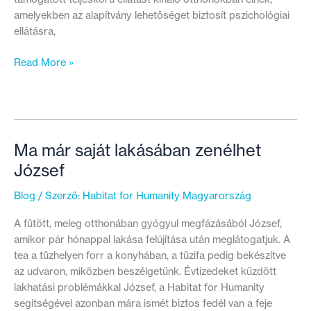
amelyekben az alapítvány lehetőséget biztosít pszichológiai
ellátásra,
Nemesi
Read More »
kúriából
termelőszövetkezet,
majd
rehabilitációs
otthon
Ma már saját lakásában zenélhet
József
Blog
/ Szerző:
Habitat for Humanity Magyarország
A fűtött, meleg otthonában gyógyul megfázásából József,
amikor pár hónappal lakása felújítása után meglátogatjuk. A
tea a tűzhelyen forr a konyhában, a tűzifa pedig bekészítve
az udvaron, miközben beszélgetünk. Évtizedeket küzdött
lakhatási problémákkal József, a Habitat for Humanity
segítségével azonban mára ismét biztos fedél van a feje