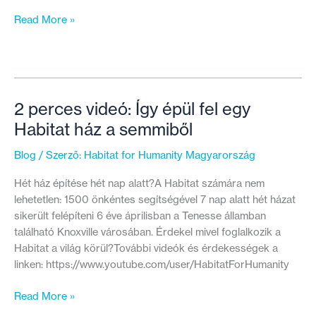
„Egy
Read More »
egész
életet
változtathat
meg,
ha
2 perces videó: Így épül fel egy
van
Habitat ház a semmiből
hova
hazamenni”
Blog
/ Szerző:
Habitat for Humanity Magyarország
–
Nőnapi
Hét ház építése hét nap alatt?A Habitat számára nem
interjú
lehetetlen: 1500 önkéntes segítségével 7 nap alatt hét házat
Rihay
sikerült felépíteni 6 éve áprilisban a Tenesse államban
Korival,
található Knoxville városában. Érdekel mivel foglalkozik a
önkéntesünkkel
Habitat a világ körül?További videók és érdekességek a
linken: https://www.youtube.com/user/HabitatForHumanity
2
Read More »
perces