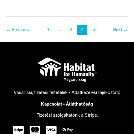
videó:
Így
épül
fel
←
Previous
1
…
3
4
5
Next
→
egy
Habitat
ház
a
semmiből
Vásárlási, fizetési feltételek
•
Adatkezelési tájékoztató
Kapcsolat
•
Átláthatóság
Fizetési szolgáltatónk a Stripe.