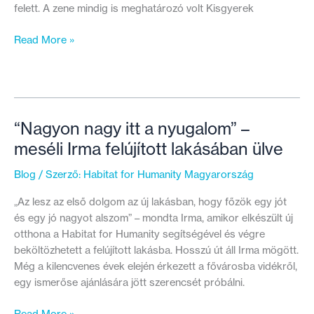
felett. A zene mindig is meghatározó volt Kisgyerek
Ma
Read More »
már
saját
lakásában
zenélhet
József
“Nagyon nagy itt a nyugalom” –
meséli Irma felújított lakásában ülve
Blog
/ Szerző:
Habitat for Humanity Magyarország
„Az lesz az első dolgom az új lakásban, hogy főzök egy jót
és egy jó nagyot alszom” – mondta Irma, amikor elkészült új
otthona a Habitat for Humanity segítségével és végre
beköltözhetett a felújított lakásba. Hosszú út áll Irma mögött.
Még a kilencvenes évek elején érkezett a fővárosba vidékről,
egy ismerőse ajánlására jött szerencsét próbálni.
“Nagyon