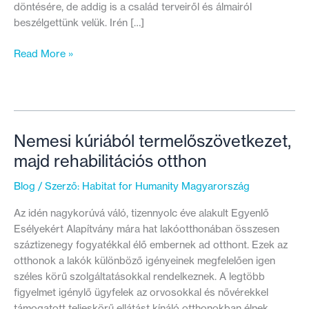
döntésére, de addig is a család terveiről és álmairól
beszélgettünk velük. Irén […]
Valóra
Read More »
vált
álom:
saját
szobája
lehet
Nemesi kúriából termelőszövetkezet,
a
majd rehabilitációs otthon
gyerekeknek
új
Blog
/ Szerző:
Habitat for Humanity Magyarország
otthonukban
Az idén nagykorúvá váló, tizennyolc éve alakult Egyenlő
Esélyekért Alapítvány mára hat lakóotthonában összesen
száztizenegy fogyatékkal élő embernek ad otthont. Ezek az
otthonok a lakók különböző igényeinek megfelelően igen
széles körű szolgáltatásokkal rendelkeznek. A legtöbb
figyelmet igénylő ügyfelek az orvosokkal és nővérekkel
támogatott teljeskörű ellátást kínáló otthonokban élnek,