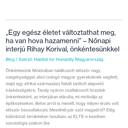
komoly
probléma
itthon
az
energiaszegénység?
„Egy egész életet változtathat meg,
ha van hova hazamenni” – Nőnapi
interjú Rihay Korival, önkéntesünkkel
Blog
/ Szerző:
Habitat for Humanity Magyarország
Önkéntesünk Moldvában találkozott először nagy
szegénységgel, ahol csángó magyar gyerekeknek segített,
majd egy afrikai származású fiatalt tanított alapvető
íráskészégekre. Tavaly nyáron csatlakozott hozzánk
önkéntesként, az interjúban elárulta, mi motiválja az
építkezéseken, illetve arról is mesélt, hogy milyen érzés volt
először becsatlakozni. Mesélnél pár szót magadról? Elég
különböző területeken tanultam, az ELTE-n kezdtem
szociológia szakon (be