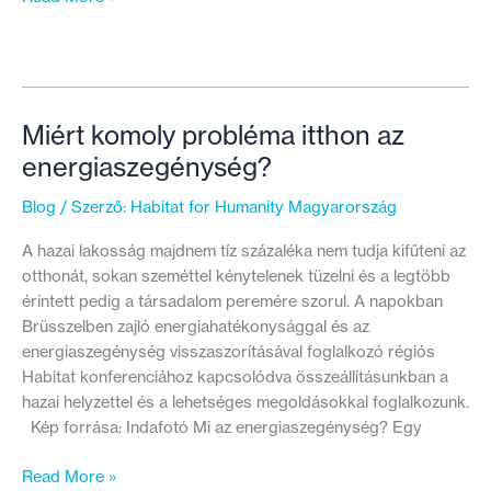
család
jutott
lakhatáshoz
Zuglóban
Miért komoly probléma itthon az
energiaszegénység?
Blog
/ Szerző:
Habitat for Humanity Magyarország
A hazai lakosság majdnem tíz százaléka nem tudja kifűteni az
otthonát, sokan szeméttel kénytelenek tüzelni és a legtöbb
érintett pedig a társadalom peremére szorul. A napokban
Brüsszelben zajló energiahatékonysággal és az
energiaszegénység visszaszorításával foglalkozó régiós
Habitat konferenciához kapcsolódva összeállításunkban a
hazai helyzettel és a lehetséges megoldásokkal foglalkozunk.
Kép forrása: Indafotó Mi az energiaszegénység? Egy
Miért
Read More »