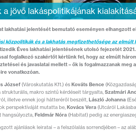
 a jövő lakáspolitikájának kialakításá
at lakhatási jelentését bemutató eseményen elhangzott els
si közpolitikák és a lakhatás megfizethetősége az elmúl
 tizedik Éves lakhatási jelentésének utolsó fejezetét 202
ssal foglalkozó szakértőt kértünk fel, hogy az elmúlt háro
ztetései és javaslatai mellett – ők is fogalmazzanak meg a
eire vonatkozóan.
s József
(Városkutatás Kft.) és
Kováts Bence
(Közgazdaság
 strukturális, makro szintű kérdéseit tárgyalta,
Szatmári An
ól, illetve ennek jogi hátteréről beszélt,
László Johanna
(Esé
k perspektíváját mutatta be,
Kovács Vera
(Utcáról Lakásba
t hangsúlyozta,
Feldmár Nóra
(Habitat) pedig az energiasze
gzott ajánlások leiratai – a felszólalás sorrendjében – az a