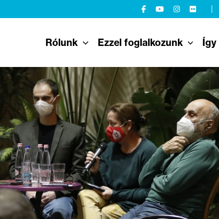
Rólunk
Ezzel foglalkozunk
Így