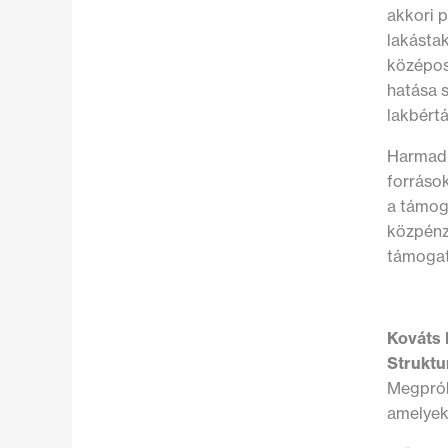
akkori p
lakástak
középos
hatása 
lakbért
Harmadr
források
a támog
közpénz
támogat
Kováts
Struktur
Megpróbá
amelyek