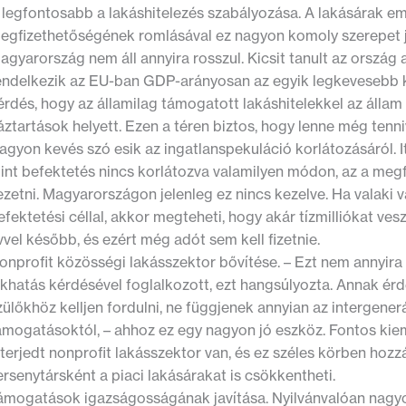
 legfontosabb a lakáshitelezés szabályozása. A lakásárak em
egfizethetőségének romlásával ez nagyon komoly szerepet 
agyarország nem áll annyira rosszul. Kicsit tanult az orszá
endelkezik az EU-ban GDP-arányosan az egyik legkevesebb kih
érdés, hogy az államilag támogatott lakáshitelekkel az állam
áztartások helyett. Ezen a téren biztos, hogy lenne még tenni
agyon kevés szó esik az ingatlanspekuláció korlátozásáról. I
int befektetés nincs korlátozva valamilyen módon, az a meg
ezetni. Magyarországon jelenleg ez nincs kezelve. Ha valaki vá
efektetési céllal, akkor megteheti, hogy akár tízmilliókat ves
vvel később, és ezért még adót sem kell fizetnie.
onprofit közösségi lakásszektor bővítése. – Ezt nem annyira k
akhatás kérdésével foglalkozott, ezt hangsúlyozta. Annak érd
zülőkhöz kelljen fordulni, ne függjenek annyian az intergenerá
ámogatásoktól, – ahhoz ez egy nagyon jó eszköz. Fontos kiemel
iterjedt nonprofit lakásszektor van, és ez széles körben hoz
ersenytársként a piaci lakásárakat is csökkentheti.
ámogatások igazságosságának javítása. Nyilvánvalóan nagy