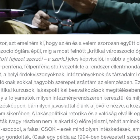
or, azt emelném ki, hogy az én és a velem szorosan együtt
zociológiára épül, míg a most felnőtt „kritikai városszociol
tt fejezet szerzői – a szerk.)
jeles képviselői, inkább a globál
periféria, félperiféria stb.) vezetik le a rendszer ellentmon
, a helyi érdekviszonyoknak, intézményeknek és társadalmi c
cióknak sokkal nagyobb szerepet szántam az elemzésben. Ez 
itikai kurzusok, lakáspolitikai beavatkozások megítélésében 
gy a folyamatok milyen intézményrendszeren keresztül és mi
zésképpen, bármilyen javaslattal élünk a jövőre nézve, a kö
m sikerében. A lakáspolitikai retorika és a valóság elválik
ák (vagy részben nem is akarták) előre jelezni, tehát aminek 
fél-szocpol, a falusi CSOK – ezek mind olyan intézkedések,
leg gondolták. (Csak egy példa az 1994-ben bevezetett szo