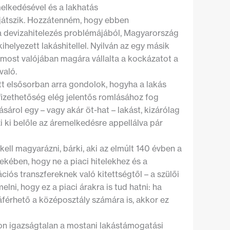
elkedésével és a lakhatás
játszik. Hozzátenném, hogy ebben
g a devizahitelezés problémájából, Magyarország
elyezett lakáshitellel. Nyilván az egy másik
 most valójában magára vállalta a kockázatot a
való.
tt elsősorban arra gondolok, hogyha a lakás
fizethetőség elég jelentős romlásához fog
sárol egy – vagy akár öt-hat – lakást, kizárólag
zi ki belőle az áremelkedésre appellálva pár
ell magyarázni, bárki, aki az elmúlt 140 évben a
ekében, hogy ne a piaci hitelekhez és a
ciós transzfereknek való kitettségtől – a szülői
ni, hogy ez a piaci árakra is tud hatni: ha
záférhető a középosztály számára is, akkor ez
on igazságtalan a mostani lakástámogatási