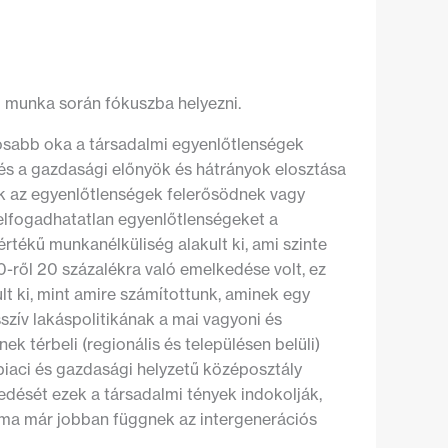
i munka során fókuszba helyezni.
tosabb oka a társadalmi egyenlőtlenségek
, és a gazdasági előnyök és hátrányok elosztása
ek az egyenlőtlenségek felerősödnek vagy
l elfogadhatatlan egyenlőtlenségeket a
értékű munkanélküliség alakult ki, ami szinte
10-ről 20 százalékra való emelkedése volt, ez
lt ki, mint amire számítottunk, aminek egy
szív lakáspolitikának a mai vagyoni és
ek térbeli (regionális és településen belüli)
iaci és gazdasági helyzetű középosztály
kedését ezek a társadalmi tények indokolják,
ek ma már jobban függnek az intergenerációs