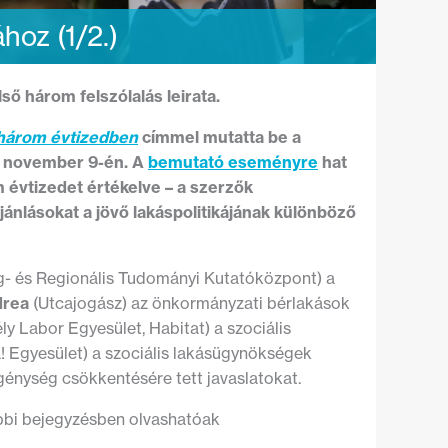
hoz (1/2.)
ő három felszólalás leirata.
t három évtizedben
címmel mutatta be a
1. november 9-én. A
bemutató eseményre
hat
m évtizedet értékelve – a szerzők
jánlásokat a jövő lakáspolitikájának különböző
- és Regionális Tudományi Kutatóközpont) a
drea
(Utcajogász) az önkormányzati bérlakások
ly Labor Egyesület, Habitat) a szociális
! Egyesület) a szociális lakásügynökségek
génység csökkentésére tett javaslatokat.
lábbi bejegyzésben olvashatóak