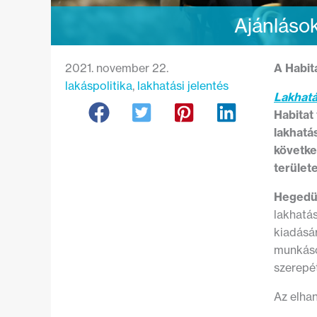
Ajánlások
2021. november 22.
A Habit
lakáspolitika
, 
lakhatási jelentés
Lakhatá
Habitat
lakhatá
követke
terület
Hegedü
lakhatás
kiadásár
munkáso
szerepé
Az elhan