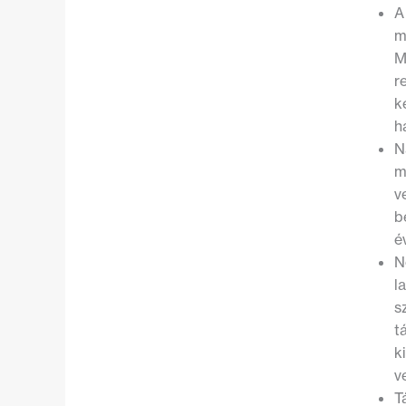
A
m
M
r
k
h
N
m
v
b
é
N
l
s
t
k
v
T