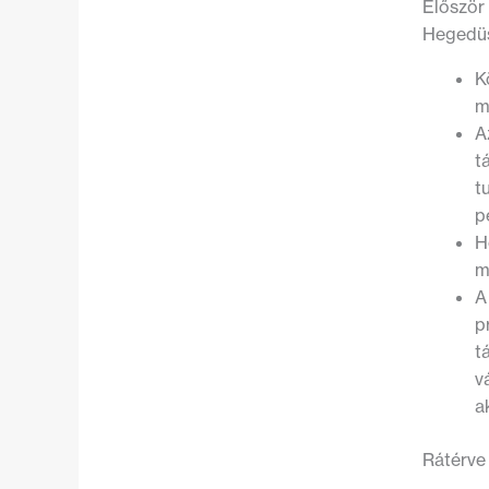
Először
Hegedüs
K
m
A
t
t
p
H
m
A
p
t
v
a
Rátérve 