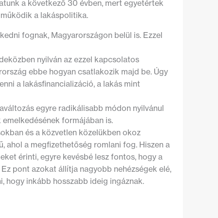
hatunk a következő 30 évben, mert egyetértek
működik a lakáspolitika.
kedni fognak, Magyarországon belül is. Ezzel
ndeközben nyilván az ezzel kapcsolatos
arország ebbe hogyan csatlakozik majd be. Úgy
nni a lakásfinancializáció, a lakás mint
aváltozás egyre radikálisabb módon nyilvánul
ak emelkedésének formájában is.
sokban és a közvetlen közelükben okoz
ű, ahol a megfizethetőség romlani fog. Hiszen a
ket érinti, egyre kevésbé lesz fontos, hogy a
Ez pont azokat állítja nagyobb nehézségek elé,
i, hogy inkább hosszabb ideig ingáznak.