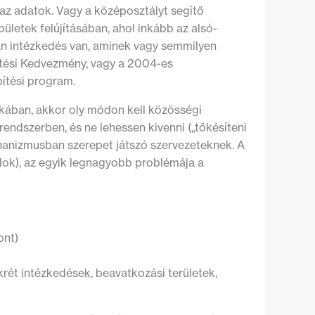
 az adatok. Vagy a középosztályt segítő
ületek felújításában, ahol inkább az alsó-
yan intézkedés van, aminek vagy semmilyen
mtési Kedvezmény, vagy a 2004-es
ítési program.
kában, akkor oly módon kell közösségi
endszerben, és ne lehessen kivenni („tőkésíteni
anizmusban szerepet játszó szervezeteknek. A
lok), az egyik legnagyobb problémája a
ont)
rét intézkedések, beavatkozási területek,