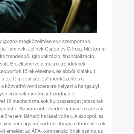
 dolgozok megközelítése sok szempontból
ógia”, aminek, Jelinek Csaba és Cifrusz Márton
(a
is trendekből (globalizáció, financializáció,
dásait. Én, elismerve a makró trendeknek
soportok törekvéseinek, és ebből kialakult
a „soft globalizációs” megközelítés a
a közvetítő rendszerekre helyezi a hangsúlyt,
lyen érdekek mentén játszódnak le.
zvetítő mechanizmusok kulcsszerepet játszanak
 egymástól. Számos intézkedés hatását a szerzők
előre nem látható hatásai voltak. A szocpol, az
 amelyek nem úgy működtek, ahogy a döntéshozók
cpol emelést az ÁFA-kompenzációnak szánta az