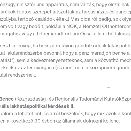
énzügyminisztériumi apparátus, nem várták, hogy elszállnak
arékok fontos szerepet játszottak az társasházak és panelép
ztályba tartozó családok éltek.) Más oldalról pedig, sok ol
sem volt vagy bedőlt, például a NOK, a Nemzeti Otthontere
ámogatás, vagy a félbemaradt orbáni Ócsai állami bérlakásép
észt, a lényeg, ha hosszabb távon gondolkodunk lakáspoliti
at lakásrendszerbe bevonni, hogy a pénz maradjon benne a r
atást”), sem a kedvezményezetteknek, sem a közvetítő mech
eknek ez az leszivárgása (és most nem a korrupcióra gondo
ási rendszernek.
—
 Bence
(Közgazdaság- és Regionális Tudományi Kutatóközp
ális lakhatáspolitikai kérdések II.
lom a lehetetlent, és arról beszélnék, hogy mik azok a konk
en a következő 30 évben az államnak dolgozni kellene.