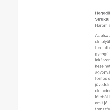
Hegedü
Struktur
Három a
Az első
elmélyül
teremti
gyengüln
lakásren
kezelhet
agyonvág
fontos e
jövedelm
elemein
létéből 
amit jól
transzfe