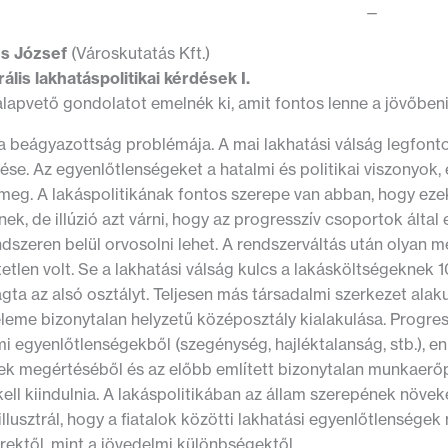
—
s József
(Városkutatás Kft.)
ális lakhatáspolitikai kérdések I.
lapvető gondolatot emelnék ki, amit fontos lenne a jövőben
 a beágyazottság problémája. A mai lakhatási válság legfon
ése. Az egyenlőtlenségeket a hatalmi és politikai viszonyok
 meg. A lakáspolitikának fontos szerepe van abban, hogy ez
ek, de illúzió azt várni, hogy az progresszív csoportok álta
dszeren belül orvosolni lehet. A rendszerváltás után olyan m
etlen volt. Se a lakhatási válság kulcs a lakásköltségeknek 
ta az alsó osztályt. Teljesen más társadalmi szerkezet alaku
leme bizonytalan helyzetű középosztály kialakulása. Progres
i egyenlőtlenségekből (szegénység, hajléktalanság, stb.), enn
ek megértéséből és az előbb említett bizonytalan munkaerőp
kell kiindulnia. A lakáspolitikában az állam szerepének növe
 illusztrál, hogy a fiatalok közötti lakhatási egyenlőtlenség
rektől, mint a jövedelmi különbségektől.