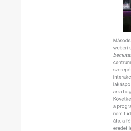
Másodsz
weberi s
bemutato
centrum-
szerepét
interak
lakáspol
arra ho
Követke
a progra
nem tudt
áfa, a 
eredeti