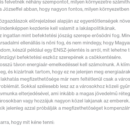
 is felvetnék néhány szempontot, milyen környezetre számít
 Józseffel abban, hogy nagyon fontos, milyen környezetben 
özgazdászok előrejelzései alapján az egyenlőtlenségek növe
indenképpen kezdenie kell valamit a lakáspolitikának.
z ingatlan mint befektetési jószág szerepe erősödni fog. Mi
ársadalmi ellenállás is nőni fog, és nem mindegy, hogy Magy
udom, készül például egy ENSZ-jelentés is arról, mit lehetne te
énzügyi befektetési eszköz szerepének a csökkentésére.
osszú távon energiaár-emelkedéssel kell számolnunk. A klím
eg, és kizártnak tartom, hogy ez ne jelenjen meg energiaár
 lakhatás megfizethetősége már nem feltétlenül csak a váro
roblémát. Sokkal szélesebb lesz az a városokhoz közeli gyűr
ávmunka elterjedésével, ami inkább a magas jövedelmű rétege
árosokban vagy hozzájuk nagyon közel lakjanak az emberek. 
kik jelenleg azzal próbálják a megfizethetőséget kompenzáln
arra, hogy mit kéne tenni: