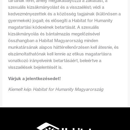
tartanak fenn, amely megakadályozza a zaklatást, a
szexuális kizsákmányolást és a visszaélést; védi a
kedvezményezettek és a közösség tagjainak (különösen a
gyermekek) jogait; és elősegíti a Habitat for Humanity
magatartási kódexének betartását. A szexuális
kizsákmányolás és bántalmazás megelőzésével
összhangban a Habitat Magyarország minden
munkatársának alapos háttérellenőrzésen kell átesnie, és
elszámoltathatónak kell lennie az etikus magatartásra
vonatkozó irányelveink betartásáért, beleértve a
visszaélések bejelentését is.
Várjuk a jelentkezésedet!
Kiemelt kép: Habitat for Humanity Magyarország