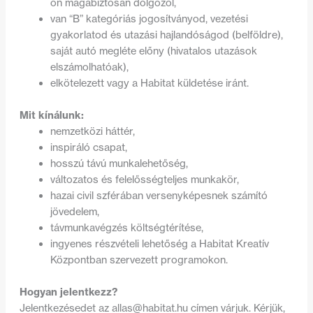
on magabiztosan dolgozol,
van “B” kategóriás jogosítványod, vezetési
gyakorlatod és utazási hajlandóságod (belföldre),
saját autó megléte előny (hivatalos utazások
elszámolhatóak),
elkötelezett vagy a Habitat küldetése iránt.
Mit kínálunk:
nemzetközi háttér,
inspiráló csapat,
hosszú távú munkalehetőség,
változatos és felelősségteljes munkakör,
hazai civil szférában versenyképesnek számító
jövedelem,
távmunkavégzés költségtérítése,
ingyenes részvételi lehetőség a Habitat Kreatív
Központban szervezett programokon.
Hogyan jelentkezz?
Jelentkezésedet az
allas@habitat.hu
címen várjuk. Kérjük,