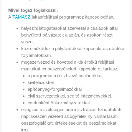
Mivel fogsz foglalkozni:
A
TÁMASZ
lakásfelújítási programhoz kapcsolódóan:
helyszíni látogatásokat szervezel a családok által
benyújtott pályázatok alapján, és azokon részt
veszel,
közreműködsz a pályázatokkal kapcsolatos döntési
folyamatokban,
megszervezed és követed a kis értékű felújítási
munkákat és beszerzéseket, k
apcsolatot tartasz:
a programban részt vevő családokkal,
kivitelezőkkel,
építőanyag-forgalmazókkal,
civil szervezetekkel, segítő intézményekkel,
esetenként önkormányzatokkal;
elvégzed a szükséges adminisztrációs feladatokat:
naprakészen vezeted az ügyfelek nyilvántartását;
összefoglalókat, értékeléseket és beszámolókat
írsz.