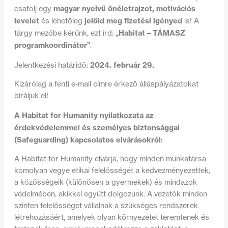
magyar nyelvű önéletrajzot, motivációs
csatolj egy
levelet
jelöld meg fizetési igényed
és lehetőleg
is! A
„Habitat –
TÁMASZ
tárgy mezőbe kérünk, ezt írd:
programkoordinátor
”
.
2024. február 29.
Jelentkezési határidő:
Kizárólag a fenti e-mail címre érkező álláspályázatokat
bíráljuk el!
A Habitat for Humanity nyilatkozata az
érdekvédelemmel és személyes biztonsággal
(Safeguarding) kapcsolatos elvárásokról:
A Habitat for Humanity elvárja, hogy minden munkatársa
komolyan vegye etikai felelősségét a kedvezményezettek,
a közösségeik (különösen a gyermekek) és mindazok
védelmében, akikkel együtt dolgozunk. A vezetők minden
szinten felelősséget vállalnak a szükséges rendszerek
létrehozásáért, amelyek olyan környezetet teremtenek és