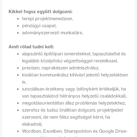
Kikkel fogsz együtt dolgozni:
terepi projektmenedzser,
pénzügyi csapat,
adományszervező munkatárs.
Amit rólad tudni kell:
alapszintű építőipari ismeretekkel, tapasztalattal és
legalább középfokú végzettséggel rendelkezel,
precízen, naprakészen adminisztrálsz,
kiválóan kommunikálsz kihívást jelentő helyzetekben
is,
szociálisan érzékeny vagy (előnyként értékeljük, ha
van tapasztalatod hátrányos helyzetű családokkal),
megoldásorientáltan állsz problémás helyzetekhez,
szeretsz és tudsz önállóan dolgozni, projektjeidet
szervezni, de nem félsz segítséget kérni, ha
elakadnál,
Wordben, Excelben, Sharepointon és Google Drive-