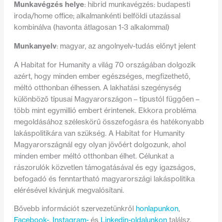
Munkavégzés helye
: hibrid munkavégzés: budapesti
iroda/home office; alkalmankénti belföldi utazással
kombinálva (havonta átlagosan 1-3 alkalommal)
Munkanyelv
: magyar, az angolnyelv-tudás előnyt jelent
A Habitat for Humanity a világ 70 országában dolgozik
azért, hogy minden ember egészséges, megfizethető,
méltó otthonban élhessen. A lakhatási szegénység
különböző típusai Magyarországon – típustól függően –
több mint egymillió embert érintenek. Ekkora probléma
megoldásához széleskörű összefogásra és hatékonyabb
lakáspolitikára van szükség. A Habitat for Humanity
Magyarországnál egy olyan jövőért dolgozunk, ahol
minden ember méltó otthonban élhet. Célunkat a
rászorulók közvetlen támogatásával és egy igazságos,
befogadó és fenntartható magyarországi lakáspolitika
elérésével kívánjuk megvalósítani.
Bővebb információt szervezetünkről
honlapunkon
,
Facebook-
,
Instagram-
és
Linkedin-oldalunkon
találsz.