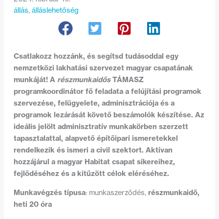
állás
, 
álláslehetőség
Csatlakozz hozzánk, és segítsd tudásoddal egy
nemzetközi lakhatási szervezet magyar csapatának
munkáját! A
részmunkaidős
TÁMASZ
programkoordinátor
fő feladata a felújítási programok
szervezése, felügyelete, adminisztrációja és a
programok lezárását követő beszámolók készítése. Az
ideális jelölt adminisztratív munkakörben szerzett
tapasztalattal, alapvető építőipari ismeretekkel
rendelkezik és ismeri a civil szektort. Aktívan
hozzájárul a magyar Habitat csapat sikereihez,
fejlődéséhez és a kitűzött célok eléréséhez.
Munkavégzés típusa
részmunkaidő,
: munkaszerződés,
heti 20 óra