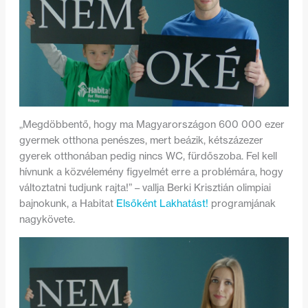
„Megdöbbentő, hogy ma Magyarországon 600 000 ezer
gyermek otthona penészes, mert beázik, kétszázezer
gyerek otthonában pedig nincs WC, fürdőszoba. Fel kell
hívnunk a közvélemény figyelmét erre a problémára, hogy
változtatni tudjunk rajta!” – vallja Berki Krisztián olimpiai
bajnokunk, a Habitat
Elsőként Lakhatást!
programjának
nagykövete.