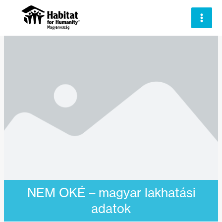
Skip
to
content
NEM OKÉ – magyar lakhatási
adatok