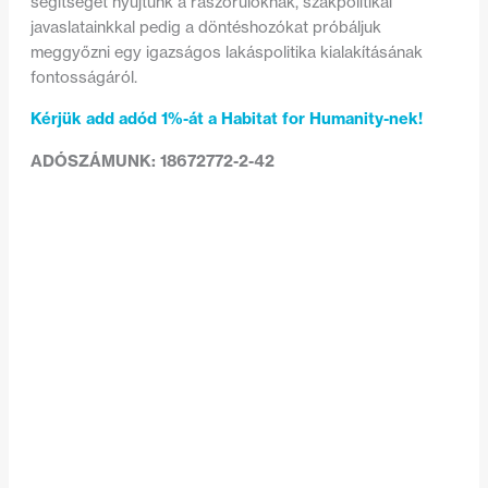
segítséget nyújtunk a rászorulóknak, szakpolitikai
javaslatainkkal pedig a döntéshozókat próbáljuk
meggyőzni egy igazságos lakáspolitika kialakításának
fontosságáról.
Kérjük add adód 1%-át a Habitat for Humanity-nek!
ADÓSZÁMUNK: 18672772-2-42