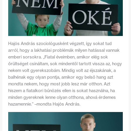
Hajós András szociológusként végzett, így sokat tud
arról, hogy a lakhatási problémák milyen hatással vannak
emberi sorsokra. „Fiatal éveimben, amikor elég sok
őrültséget csináltam, sok mindentől tartott vissza az, hogy
nekem volt gyerekszobám. Mindig volt az éjszakának, a
balhénak egy olyan pontja, amikor egy belső hang azt
mondta nekem, hogy most jobb lesz már otthon. Azt
hiszem a fiatalkori bűnözés ellen is sokat használna, ha
minden gyereknek lenne olyan otthona, ahová érdemes
hazamennie.”
–mondta Hajós András.