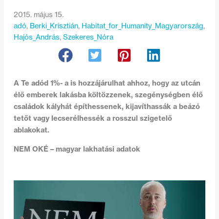
2015. május 15.
adó
, 
Berki_Krisztián
, 
Habitat_for_Humanity_Magyarország
, 
Hajós_András
, 
Szekeres_Nóra
A Te adód 1%- a is hozzájárulhat ahhoz, hogy az utcán
élő emberek lakásba költözzenek, szegénységben élő
családok kályhát építhessenek, kijavíthassák a beázó
tetőt vagy lecserélhessék a rosszul szigetelő
ablakokat.
NEM OKÉ – magyar lakhatási adatok