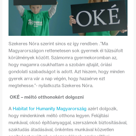
Szekeres Nóra szerint sincs ez így rendben: .”Ma
Magyarországon rettenetesen sok gyermek él túlzsúfolt
körülmények között. Számomra gyermekoromban az,
hogy magamra csukhattam a szobám ajtaját, óriási
gondolati szabadságot is adott. Azt hiszem, hogy minden
gyerek arra vár a nap végén, hogy hazaérve ezt
megtehesse.”- nyilatkozta Szekeres Nóra.
OKÉ – méltó otthonokért dolgozni
A
Habitat for Humanity Magyarország
azért dolgozik,
hogy mindenkinek méltó otthona legyen. Felújítási
munkával, olcsó építőanyaggal, szerszámok biztosításával,
szaktudás átadásával, önkéntes munkával közvetlen