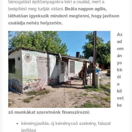
támogatást építőanyagokra kéri a család, mert a
Beáta nagyon agilis,
beépítést meg tudják oldani.
láthatóan igyekszik mindent megtenni, hogy javítson
családja nehéz helyzetén.
Az
ad
om
án
yo
kb
ól
a
kö
vet
ke
ző munkákat szeretnénk finanszírozni:
kéményjavítás: új kéménycső szelvény, falazat
javítása