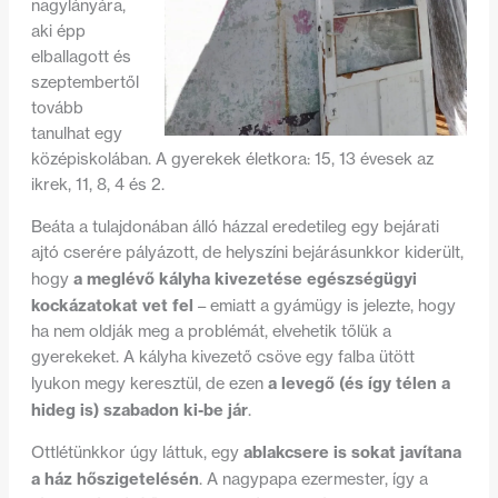
nagylányára,
aki épp
elballagott és
szeptembertől
tovább
tanulhat egy
középiskolában. A gyerekek életkora: 15, 13 évesek az
ikrek, 11, 8, 4 és 2.
Beáta a tulajdonában álló házzal eredetileg egy bejárati
ajtó cserére pályázott, de helyszíni bejárásunkkor kiderült,
a meglévő kályha kivezetése egészségügyi
hogy
kockázatokat vet fel
– emiatt a gyámügy is jelezte, hogy
ha nem oldják meg a problémát, elvehetik tőlük a
gyerekeket. A kályha kivezető csöve egy falba ütött
a levegő (és így télen a
lyukon megy keresztül, de ezen
hideg is) szabadon ki-be jár
.
ablakcsere is sokat javítana
Ottlétünkkor úgy láttuk, egy
a ház hőszigetelésén
. A nagypapa ezermester, így a