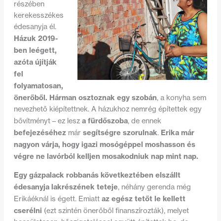
részében
kerekesszékes
édesanyja él.
Házuk 2019-
ben leégett,
azóta újítják
fel
folyamatosan,
önerőből.
Hárman osztoznak egy szobán
, a konyha sem
nevezhető kiépítettnek. A házukhoz nemrég építettek egy
a fürdőszoba
bővítményt – ez lesz
, de ennek
befejezéséhez
segítségre szorulnak
Erika már
már
.
nagyon várja, hogy igazi mosógéppel moshasson és
végre ne lavórból kelljen mosakodniuk nap mint nap.
Egy gázpalack robbanás következtében elszállt
édesanyja lakrészének teteje
, néhány gerenda még
az egész tetőt le kellett
Erikáéknál is égett. Emiatt
cserélni
(ezt szintén önerőből finanszírozták), melyet