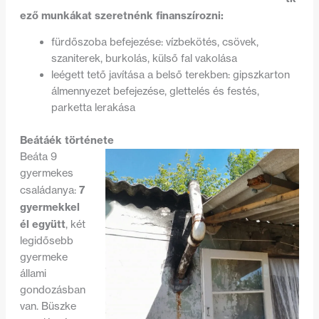
ező munkákat szeretnénk finanszírozni:
fürdőszoba befejezése: vízbekötés, csövek,
szaniterek, burkolás, külső fal vakolása
leégett tető javítása a belső terekben: gipszkarton
álmennyezet befejezése, glettelés és festés,
parketta lerakása
Beátáék története
Beáta 9
gyermekes
7
családanya:
gyermekkel
él együtt
, két
legidősebb
gyermeke
állami
gondozásban
van. Büszke