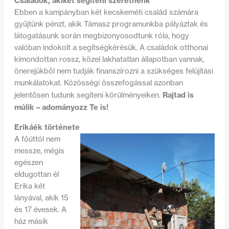
Családok, akiket segíteni szeretnénk
Ebben a kampányban két kecskeméti család számára
gyűjtünk pénzt, akik Támasz programunkba pályáztak és
látogatásunk során megbizonyosodtunk róla, hogy
valóban indokolt a segítségkérésük. A családok otthonai
kimondottan rossz, közel lakhatatlan állapotban vannak,
önerejükből nem tudják finanszírozni a szükséges felújítási
munkálatokat. Közösségi összefogással azonban
Rajtad is
jelentősen tudunk segíteni körülményeiken.
múlik – adományozz Te is!
Erikáék története
A főúttól nem
messze, mégis
egészen
eldugottan él
Erika két
lányával, akik 15
és 17 évesek. A
ház másik