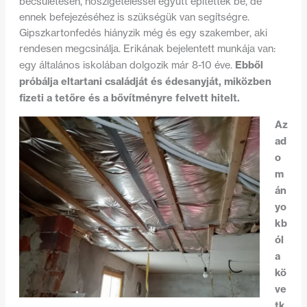
becsületesen, hőszigeteléssel együtt építettek be, de
ennek befejezéséhez is szükségük van segítségre.
Gipszkartonfedés hiányzik még és egy szakember, aki
rendesen megcsinálja. Erikának bejelentett munkája van:
Ebből
egy általános iskolában dolgozik már 8-10 éve.
próbálja eltartani családját és édesanyját, miközben
fizeti a tetőre és a bővítményre felvett hitelt.
Az
ad
o
m
án
yo
kb
ól
a
kö
ve
tk