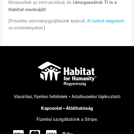
támogassátok Ti is a
Kövessétek az instrukciókat, és
Habitat munkáját!
[Frissítés: adománygyűjtésünk lezárult,
itt tudod megnézni
az eredményeket.]
Vásárlási, fizetési feltételek
•
Adatkezelési tájékoztató
Kapcsolat
•
Átláthatóság
Fizetési szolgáltatónk a Stripe.