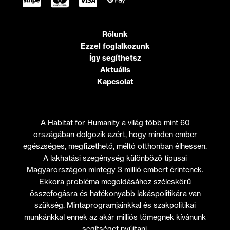
Rólunk
Ezzel foglalkozunk
Így segíthetsz
Aktuális
Kapcsolat
A Habitat for Humanity a világ több mint 60
országában dolgozik azért, hogy minden ember
egészséges, megfizethető, méltó otthonban élhessen.
A lakhatási szegénység különböző típusai
Magyarországon mintegy 3 millió embert érintenek.
Ekkora probléma megoldásához széleskörű
összefogásra és hatékonyabb lakáspolitikára van
szükség. Mintaprogramjainkkal és szakpolitikai
munkánkkal ennek az akár milliós tömegnek kívánunk
segítséget nyújtani.