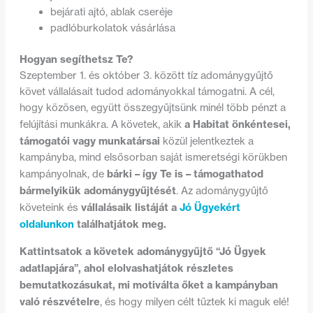
bejárati ajtó, ablak cseréje
padlóburkolatok vásárlása
Hogyan segíthetsz Te?
Szeptember 1. és október 3. között tíz adománygyűjtő
követ vállalásait tudod adományokkal támogatni. A cél,
hogy közösen, együtt összegyűjtsünk minél több pénzt a
a Habitat önkéntesei,
felújítási munkákra. A követek, akik
támogatói vagy munkatársai
közül jelentkeztek a
kampányba, mind elsősorban saját ismeretségi körükben
bárki – így Te is – támogathatod
kampányolnak, de
bármelyikük adománygyűjtését
. Az adománygyűjtő
vállalásaik listáját a
Jó Ügyekért
követeink és
oldalunkon
találhatjátok meg.
Kattintsatok a követek adománygyűjtő “Jó Ügyek
adatlapjára”, ahol elolvashatjátok részletes
bemutatkozásukat, mi motiválta őket a kampányban
való részvételre
, és hogy milyen célt tűztek ki maguk elé!