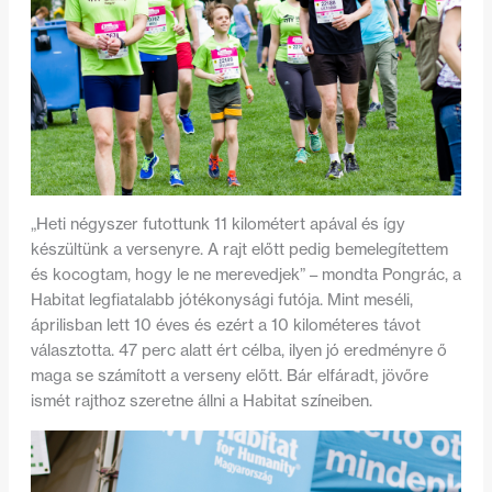
„Heti négyszer futottunk 11 kilométert apával és így
készültünk a versenyre. A rajt előtt pedig bemelegítettem
és kocogtam, hogy le ne merevedjek” – mondta Pongrác, a
Habitat legfiatalabb jótékonysági futója. Mint meséli,
áprilisban lett 10 éves és ezért a 10 kilométeres távot
választotta. 47 perc alatt ért célba, ilyen jó eredményre ő
maga se számított a verseny előtt. Bár elfáradt, jövőre
ismét rajthoz szeretne állni a Habitat színeiben.