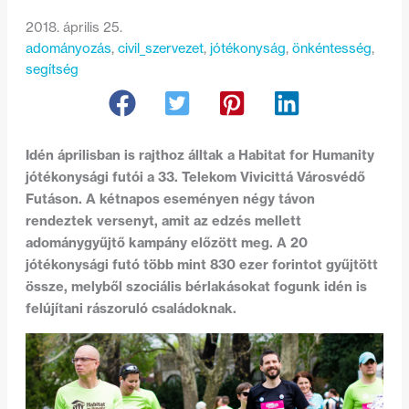
2018. április 25.
adományozás
, 
civil_szervezet
, 
jótékonyság
, 
önkéntesség
, 
segítség
Idén áprilisban is rajthoz álltak a Habitat for Humanity
jótékonysági futói a 33. Telekom Vivicittá Városvédő
Futáson. A kétnapos eseményen négy távon
rendeztek versenyt, amit az edzés mellett
adománygyűjtő kampány előzött meg. A 20
jótékonysági futó több mint 830 ezer forintot gyűjtött
össze, melyből szociális bérlakásokat fogunk idén is
felújítani rászoruló családoknak.