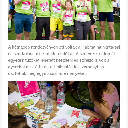
A kétnapos rendezvényen ott voltak a Habitat munkatársai
és szurkolással bíztatták a futókat. A szervezet sátránál
egyedi kitűzőket lehetett készíteni és színező is volt a
gyerekeknek. A futók ott pihenték ki a versenyt és
osztották meg egymással az élményeket.