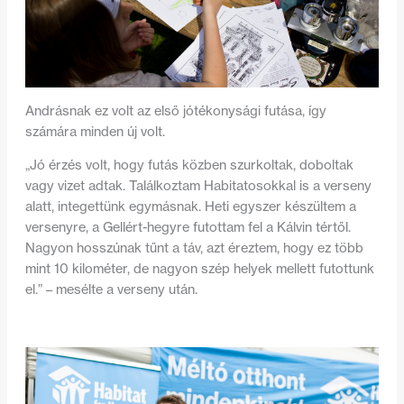
Andrásnak ez volt az első jótékonysági futása, így
számára minden új volt.
„Jó érzés volt, hogy futás közben szurkoltak, doboltak
vagy vizet adtak. Találkoztam Habitatosokkal is a verseny
alatt, integettünk egymásnak. Heti egyszer készültem a
versenyre, a Gellért-hegyre futottam fel a Kálvin tértől.
Nagyon hosszúnak tűnt a táv, azt éreztem, hogy ez több
mint 10 kilométer, de nagyon szép helyek mellett futottunk
el.” – mesélte a verseny után.