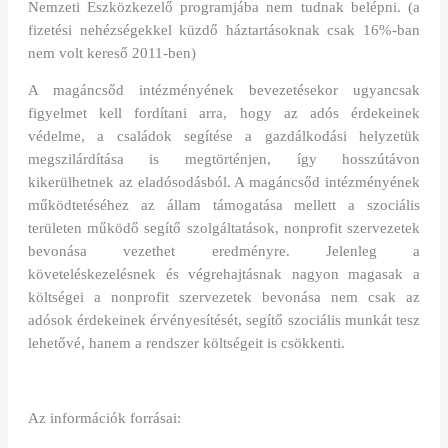
Nemzeti Eszközkezelő programjába nem tudnak belépni. (a
fizetési nehézségekkel küzdő háztartásoknak csak 16%-ban
nem volt kereső 2011-ben)
A magáncsőd intézményének bevezetésekor ugyancsak
figyelmet kell fordítani arra, hogy az adós érdekeinek
védelme, a családok segítése a gazdálkodási helyzetük
megszilárdítása is megtörténjen, így hosszútávon
kikerülhetnek az eladósodásból. A magáncsőd intézményének
működtetéséhez az állam támogatása mellett a szociális
területen működő segítő szolgáltatások, nonprofit szervezetek
bevonása vezethet eredményre. Jelenleg a
követeléskezelésnek és végrehajtásnak nagyon magasak a
költségei a nonprofit szervezetek bevonása nem csak az
adósok érdekeinek érvényesítését, segítő szociális munkát tesz
lehetővé, hanem a rendszer költségeit is csökkenti.
Az információk forrásai: