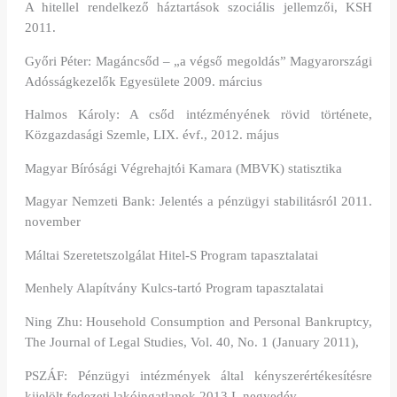
A hitellel rendelkező háztartások szociális jellemzői, KSH
2011.
Győri Péter: Magáncsőd – „a végső megoldás” Magyarországi
Adósságkezelők Egyesülete 2009. március
Halmos Károly: A csőd intézményének rövid története,
Közgazdasági Szemle, LIX. évf., 2012. május
Magyar Bírósági Végrehajtói Kamara (MBVK) statisztika
Magyar Nemzeti Bank: Jelentés a pénzügyi stabilitásról 2011.
november
Máltai Szeretetszolgálat Hitel-S Program tapasztalatai
Menhely Alapítvány Kulcs-tartó Program tapasztalatai
Ning Zhu: Household Consumption and Personal Bankruptcy,
The Journal of Legal Studies, Vol. 40, No. 1 (January 2011),
PSZÁF: Pénzügyi intézmények által kényszerértékesítésre
kijelölt fedezeti lakóingatlanok 2013 I. negyedév