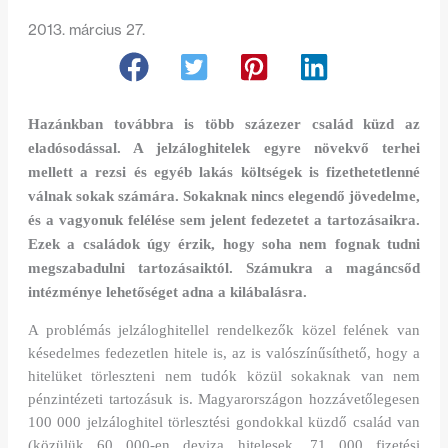
2013. március 27.
Hazánkban továbbra is több százezer család küzd az
eladósodással. A jelzáloghitelek egyre növekvő terhei
mellett a rezsi és egyéb lakás költségek is fizethetetlenné
válnak sokak számára. Sokaknak nincs elegendő jövedelme,
és a vagyonuk felélése sem jelent fedezetet a tartozásaikra.
Ezek a családok úgy érzik, hogy soha nem fognak tudni
megszabadulni tartozásaiktól. Számukra a magáncsőd
intézménye lehetőséget adna a kilábalásra.
A problémás jelzáloghitellel rendelkezők közel felének van
késedelmes fedezetlen hitele is, az is valószínűsíthető, hogy a
hitelüket törleszteni nem tudók közül sokaknak van nem
pénzintézeti tartozásuk is. Magyarországon hozzávetőlegesen
100 000 jelzáloghitel törlesztési gondokkal küzdő család van
(közülük 60 000-en deviza hitelesek, 71 000 fizetési