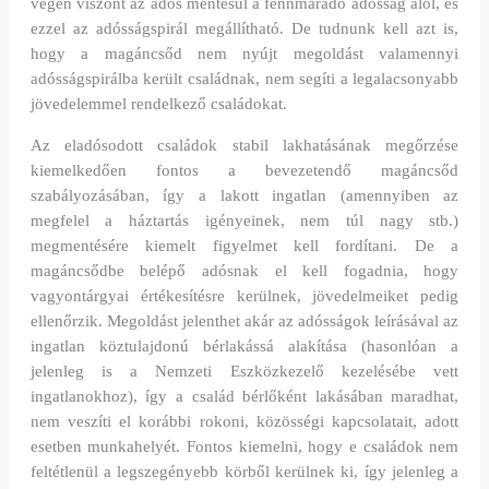
végén viszont az adós mentesül a fennmaradó adósság alól, és
ezzel az adósságspirál megállítható. De tudnunk kell azt is,
hogy a magáncsőd nem nyújt megoldást valamennyi
adósságspirálba került családnak, nem segíti a legalacsonyabb
jövedelemmel rendelkező családokat.
Az eladósodott családok stabil lakhatásának megőrzése
kiemelkedően fontos a bevezetendő magáncsőd
szabályozásában, így a lakott ingatlan (amennyiben az
megfelel a háztartás igényeinek, nem túl nagy stb.)
megmentésére kiemelt figyelmet kell fordítani. De a
magáncsődbe belépő adósnak el kell fogadnia, hogy
vagyontárgyai értékesítésre kerülnek, jövedelmeiket pedig
ellenőrzik. Megoldást jelenthet akár az adósságok leírásával az
ingatlan köztulajdonú bérlakássá alakítása (hasonlóan a
jelenleg is a Nemzeti Eszközkezelő kezelésébe vett
ingatlanokhoz), így a család bérlőként lakásában maradhat,
nem veszíti el korábbi rokoni, közösségi kapcsolatait, adott
esetben munkahelyét. Fontos kiemelni, hogy e családok nem
feltétlenül a legszegényebb körből kerülnek ki, így jelenleg a