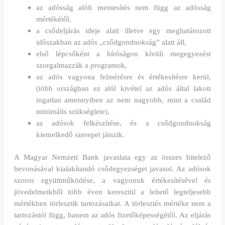
az adósság alóli mentesítés nem függ az adósság
mértékétől,
a csődeljárás ideje alatt illetve egy meghatározott
időszakban az adós „csődgondnokság” alatt áll,
első lépcsőként a bíróságon kívüli megegyezést
szorgalmazzák a programok,
az adós vagyona felmérésre és értékesítésre kerül,
(több országban ez alól kivétel az adós által lakott
ingatlan amennyiben az nem nagyobb, mint a család
minimális szükséglete),
az adósok felkészítése, és a csődgondnokság
kiemelkedő szerepet játszik.
A Magyar Nemzeti Bank javaslata egy az összes hitelező
bevonásával kialakítandó csődegyezséget javasol. Az adósok
szoros együttműködése, a vagyonuk értékesítésével és
jövedelmeikből több éven keresztül a lehető legteljesebb
mértékben törlesztik tartozásaikat. A törlesztés mértéke nem a
tartozástól függ, hanem az adós fizetőképességétől. Az eljárás