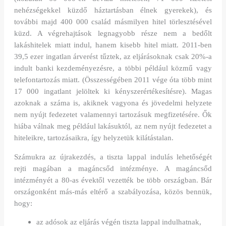
nehézségekkel küzdő háztartásban élnek gyerekek), és
további majd 400 000 család másmilyen hitel törlesztésével
küzd. A végrehajtások legnagyobb része nem a bedőlt
lakáshitelek miatt indul, hanem kisebb hitel miatt. 2011-ben
39,5 ezer ingatlan árverést tűztek, az eljárásoknak csak 20%-a
indult banki kezdeményezésre, a többi például közmű vagy
telefontartozás miatt. (Összességében 2011 vége óta több mint
17 000 ingatlant jelöltek ki kényszerértékesítésre). Magas
azoknak a száma is, akiknek vagyona és jövedelmi helyzete
nem nyújt fedezetet valamennyi tartozásuk megfizetésére. Ők
hiába válnak meg például lakásuktól, az nem nyújt fedezetet a
hiteleikre, tartozásaikra, így helyzetük kilátástalan.
Számukra az újrakezdés, a tiszta lappal indulás lehetőségét
rejti magában a magáncsőd intézménye. A magáncsőd
intézményét a 80-as évektől vezették be több országban. Bár
országonként más-más eltérő a szabályozása, közös bennük,
hogy:
az adósok az eljárás végén tiszta lappal indulhatnak,