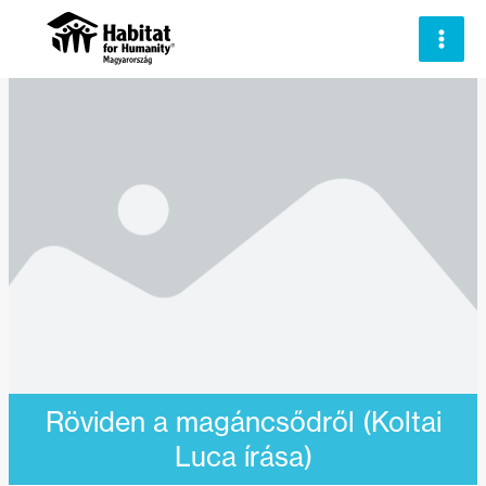
Skip
to
content
Röviden a magáncsődről (Koltai
Luca írása)