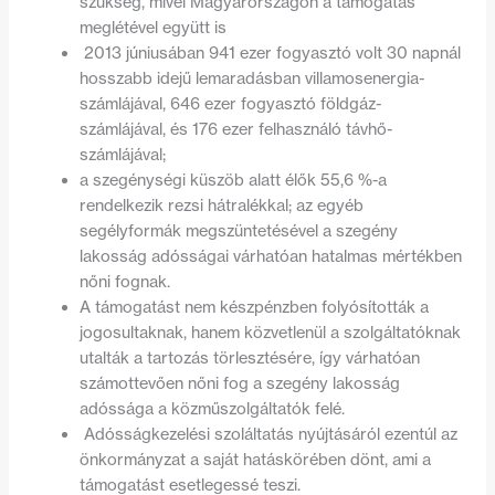
szükség, mivel Magyarországon a támogatás
meglétével együtt is
2013 júniusában 941 ezer fogyasztó volt 30 napnál
hosszabb idejű lemaradásban villamosenergia-
számlájával, 646 ezer fogyasztó földgáz-
számlájával, és 176 ezer felhasználó távhő-
számlájával;
a szegénységi küszöb alatt élők 55,6 %-a
rendelkezik rezsi hátralékkal; az egyéb
segélyformák megszüntetésével a szegény
lakosság adósságai várhatóan hatalmas mértékben
nőni fognak.
A támogatást nem készpénzben folyósították a
jogosultaknak, hanem közvetlenül a szolgáltatóknak
utalták a tartozás törlesztésére, így várhatóan
számottevően nőni fog a szegény lakosság
adóssága a közműszolgáltatók felé.
Adósságkezelési szoláltatás nyújtásáról ezentúl az
önkormányzat a saját hatáskörében dönt, ami a
támogatást esetlegessé teszi.