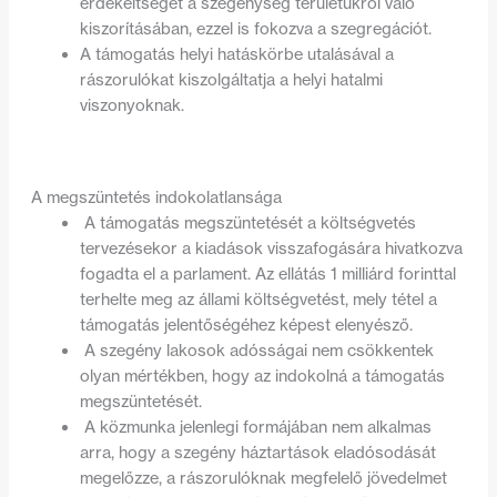
érdekeltségét a szegénység területükről való
kiszorításában, ezzel is fokozva a szegregációt.
A támogatás helyi hatáskörbe utalásával a
rászorulókat kiszolgáltatja a helyi hatalmi
viszonyoknak.
A megszüntetés indokolatlansága
A támogatás megszüntetését a költségvetés
tervezésekor a kiadások visszafogására hivatkozva
fogadta el a parlament. Az ellátás 1 milliárd forinttal
terhelte meg az állami költségvetést, mely tétel a
támogatás jelentőségéhez képest elenyésző.
A szegény lakosok adósságai nem csökkentek
olyan mértékben, hogy az indokolná a támogatás
megszüntetését.
A közmunka jelenlegi formájában nem alkalmas
arra, hogy a szegény háztartások eladósodását
megelőzze, a rászorulóknak megfelelő jövedelmet