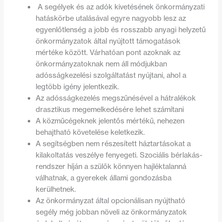
A segélyek és az adók kivetésének önkormányzati
hatáskörbe utalásával egyre nagyobb lesz az
egyenlőtlenség a jobb és rosszabb anyagi helyzetű
önkormányzatok által nyújtott támogatások
mértéke között. Várhatóan pont azoknak az
önkormányzatoknak nem áll módjukban
adósságkezelési szolgáltatást nyújtani, ahol a
legtöbb igény jelentkezik.
Az adósságkezelés megszűnésével a hátralékok
drasztikus megemelkedésére lehet számítani
A közműcégeknek jelentős mértékű, nehezen
behajtható követelése keletkezik.
A segítségben nem részesített háztartásokat a
kilakoltatás veszélye fenyegeti. Szociális bérlakás-
rendszer híján a szülők könnyen hajléktalanná
válhatnak, a gyerekek állami gondozásba
kerülhetnek.
Az önkormányzat által opcionálisan nyújtható
segély még jobban növeli az önkormányzatok