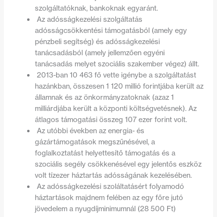
szolgáltatóknak, bankoknak egyaránt.
Az adósságkezelési szolgáltatás
adósságcsökkentési támogatásból (amely egy
pénzbeli segítség) és adósságkezelési
tanácsadásból (amely jellemzően egyéni
tanácsadás melyet szociális szakember végez) állt.
2013-ban 10 463 fő vette igénybe a szolgáltatást
hazánkban, összesen 1 120 millió forintjába került az
államnak és az önkormányzatoknak (azaz 1
milliárdjába került a központi költségvetésnek). Az
átlagos támogatási összeg 107 ezer forint volt.
Az utóbbi években az energia- és
gázártámogatások megszűnésével, a
foglalkoztatást helyettesítő támogatás és a
szociális segély csökkenésével egy jelentős eszköz
volt tízezer háztartás adósságának kezelésében.
Az adósságkezelési szoláltatásért folyamodó
háztartások majdnem felében az egy főre jutó
jövedelem a nyugdíjminimumnál (28 500 Ft)