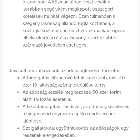
biztosítson. A közmunkában részt vevők a
korábban segélyként megkapott összegért
kötelesek munkát végezni. Ezen túlmenően a
szegény lakosság állandó foglalkoztatása, a
közfoglalkoztatásban részt vevők munkaerőpiaci
elhelyezkedési rátája alacsony, ezért az abból
származó jövedelem esetleges.
Javasolt beavatkozások az adósságkezelés területén
A támogatás elérhetővé tétele kevesebb, mint 40
ezer fő lakosságszámú településeken is.
Az adósságkezelés megkezdése 50 ezer forint
alatti tartozás esetén is.
A lakástámogatási rendszer, az adósságkezelés és
a magáncsőd egymásra épülő rendszerének
kiépítése.
Szolgáltatókkal együttműködés az adósságok egy
részének elengedésében.