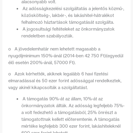
alacsonyabb volt.
Az adósságkezelési szolgáltatás a jelentős közmű-,
közösköltség-, lakbér-, és lakáshitel-hátralékot
felhalmozó háztartások támogatását szolgálta.
A jogosultsági feltételeket az önkormányzatok
rendeletben szabályozták.
o
A jövedelemhatár nem lehetett magasabb a
nyugdíjminimum 150%-ánál (2014-ben 42 750 Ft)(egyedül
élő esetén 200%-ánál, 57000 Ft).
o
Azok kérhették, akiknek legalább 6 havi fizetési
elmaradással és 50 ezer forint adóssággal rendelkeztek,
vagy akinél kikapcsolták a szolgáltatást.
A támogatás 90%-át az állam, 10%-át az
önkormányzatok állták. Az adósság legfeljebb 75%-
a volt fedezhető a támogatásból, 25% önrészt a
támogatottnak kellett előteremtenie. A támogatás
mértéke legfeljebb 300 ezer forint, lakáshiteleknél
600 ezer forint lehetett.