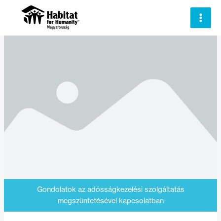
Skip
to
content
Gondolatok az adósságkezelési szolgáltatás
megszüntetésével kapcsolatban