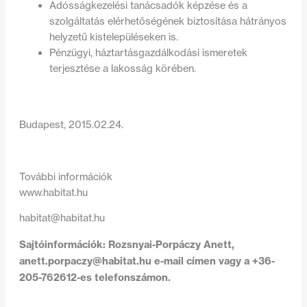
Adósságkezelési tanácsadók képzése és a
szolgáltatás elérhetőségének biztosítása hátrányos
helyzetű kistelepüléseken is.
Pénzügyi, háztartásgazdálkodási ismeretek
terjesztése a lakosság körében.
Budapest, 2015.02.24.
További információk
www.habitat.hu
habitat@habitat.hu
Sajtóinformációk: Rozsnyai-Porpáczy Anett,
anett.porpaczy@habitat.hu
e-mail címen vagy a +36-
205-762612-es telefonszámon.