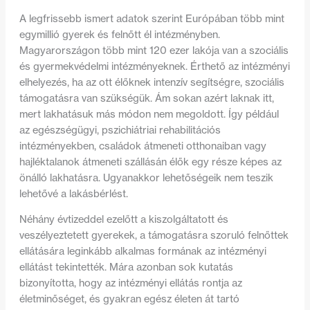
A legfrissebb ismert adatok szerint Európában több mint
egymillió gyerek és felnőtt él intézményben.
Magyarországon
több mint 120 ezer lakója van a
szociális
és gyermekvédelmi
intézményeknek. É
rthető az intézményi
elhelyezés, ha az ott élőknek intenzív segítségre, szociális
támogatásra van szükségük. Ám sokan azért laknak itt,
mert lakhatásuk más módon nem megoldott. Így például
az egészségügyi, pszichiátriai rehabilitációs
intézményekben, családok átmeneti otthonaiban vagy
hajléktalanok átmeneti szállásán élők egy része képes az
önálló lakhatásra. Ugyanakkor lehetőségeik nem teszik
lehetővé a lakásbérlést.
Néhány évtizeddel ezelőtt a kiszolgáltatott és
veszélyeztetett gyerekek, a támogatásra szoruló felnőttek
ellátására leginkább alkalmas formának az intézményi
ellátást tekintették. Mára azonban sok kutatás
bizonyította, hogy az intézményi ellátás rontja az
életminőséget, és gyakran egész életen át tartó