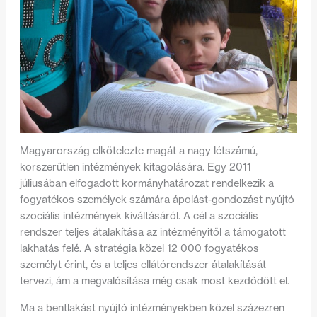
Magyarország elkötelezte magát a nagy létszámú,
korszerűtlen intézmények kitagolására. Egy 2011
júliusában elfogadott kormányhatározat rendelkezik a
fogyatékos személyek számára ápolást-gondozást nyújtó
szociális intézmények kiváltásáról. A cél a szociális
rendszer teljes átalakítása az intézményitől a támogatott
lakhatás felé. A stratégia közel 12 000 fogyatékos
személyt érint, és a teljes ellátórendszer átalakítását
tervezi, ám a megvalósítása még csak most kezdődött el.
Ma a bentlakást nyújtó intézményekben közel százezren