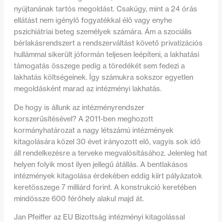
nyújtanának tartós megoldást. Csakúgy, mint a 24 órás
ellátást nem igénylő fogyatékkal élő vagy enyhe
pszichiátriai beteg személyek számára. Ám a szociális
bérlakásrendszert a rendszerváltást követő privatizációs
hullámmal sikerült jóformán teljesen leépíteni, a lakhatási
támogatás összege pedig a töredékét sem fedezi a
lakhatás költségeinek. Így számukra sokszor egyetlen
megoldásként marad az intézményi lakhatás.
De hogy is állunk az intézményrendszer
korszerűsítésével? A 2011-ben meghozott
kormányhatározat a nagy létszámú intézmények
kitagolására közel 30 évet irányozott elő, vagyis sok idő
áll rendelkezésre a terveke megvalósításához. Jelenleg hat
helyen folyik most ilyen jellegű átállás.
A
bentlakásos
intézmények kitagolása
érdekében eddig kiírt pályázatok
keretösszege 7 milliárd forint. A konstrukció keretében
mindössze 600 férőhely alakul majd át.
Jan Pfeiffer az EU Bizottság intézményi kitagolással