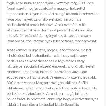
foglalkozó munkacsoportjának vezetője még 2010-ben
fogalmazott meg javaslatokat a magyar helyzettel
kapcsolatban.
Olyan lakhatási s
zolgáltatások létrehozását
javasolja, melyek az önálló életvitelt, a maximális
beilleszkedést teszik lehetővé.
Azok számára is kis
létszámú bentlakásos formákat javasol kialakítani, akik
intenzív,
24 órás ellátást igényelnek, és továbbra sem
javasolja 50 fős intézmények létrehozását, meghagyását.
A szakember is úgy látja, hogy a lakóotthonok mellett
lehetőséget kell biztosítani arra is, hogy saját, vagy
bérlakásokba költözhessenek a fogyatékos vagy
hátrányos szociális helyzetű emberek, ahol önálló életet
élhetnek, támogatott lakhatási formában. Javaslata
egybecseng a Habitatéval. Véleményünk szerint legalább
300 ezren vannak Magyarországon, akiknek önálló
lakhatását, nehéz helyzetből való felemelkedését szociális
bérlakások biztosítanák. A rendszer magánlakások
bevonásával is bővíthető lenne úgy, hogy a kedvezményes
lakbérért cserébe a lakásokat kiadó Szociális