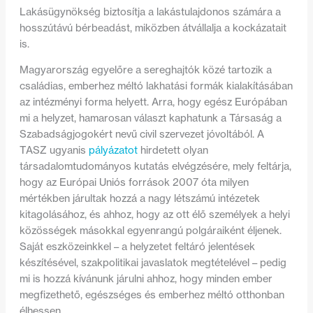
Lakásügynökség biztosítja a lakástulajdonos számára a
hosszútávú bérbeadást, miközben átvállalja a kockázatait
is.
Magyarország egyelőre a sereghajtók közé tartozik a
családias, emberhez méltó lakhatási formák kialakításában
az intézményi forma helyett. Arra, hogy egész Európában
mi a helyzet, hamarosan választ kaphatunk a Társaság a
Szabadságjogokért nevű civil szervezet jóvoltából. A
TASZ ugyanis
pályázatot
hirdetett olyan
társadalomtudományos kutatás elvégzésére, mely feltárja,
hogy az Európai Uniós források 2007 óta milyen
mértékben járultak hozzá a nagy létszámú intézetek
kitagolásához, és ahhoz, hogy az ott élő személyek a helyi
közösségek másokkal egyenrangú polgáraiként éljenek.
Saját eszközeinkkel – a helyzetet feltáró jelentések
készítésével, szakpolitikai javaslatok megtételével – pedig
mi is hozzá kívánunk járulni ahhoz, hogy minden ember
megfizethető, egészséges és emberhez méltó otthonban
élhessen.