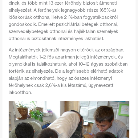
élnek, és
több mint 13 ezer férőhely biztosít átmeneti
elhelyezést. A férőhelyek legnagyobb része (65%-a)
időskorúak otthona, illetve 21%-ban fogyatékosokról
gondoskodik. Emellett pszichiátriai betegek otthonai,
szenvedélybetegek otthonai és hajléktalan személyek
otthonai is biztosítanak intézményes lakhatást.
Az intézmények jellemzői nagyon eltérőek az országban.
Megtalálhatók 1–2 fős apartman jellegű intézmények, és
olyanokkal is találkozhatunk, ahol 10–12 ágyas szobákban
történik az elhelyezés. De a legfrissebb elérhető adatok
alapján az elmondható, hogy az összes intézményi
férőhelynek csak 2,6%-a kis létszámú, úgynevezett
lakóotthon.