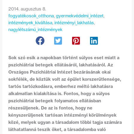
2014. augusztus 8.
fogyatékosok_otthona
, 
gyermekvédelmi_intézet
, 
intézmények_kiváltása
, 
intézményi_lakhatás
, 
nagylétszámú_intézmények
Sok szó esik a napokban történt súlyos eset miatt a
pszichiátriai betegek ellátásáról, lakhatásáról. Az
Országos Pszichiátriai Intézet bezárásának okai
sokfélék, de köztük volt az épület korszerűtlensége,
tartós tartózkodásra, emberhez méltó lakhatásra
alkalmatlan kialakítása is. Fontos, hogy a súlyos
pszichiátriai betegek folyamatos ellátásban
részesüljenek. De az is fontos, hogy ne
kényszerüljenek tartósan intézményi körülmények
közé, melyek ugyan a társadalom többi tagja számára
láthatatlanná teszik őket, a társadalomba való