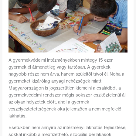
A gyermekvédelmi intézményekben m
integy 15 ezer
gyermek él átmenetileg vagy tartósan. A gyerekek
nagyobb része nem árva, hanem szüleitől távol él.
Noha a
gyermeket kizárólag anyagi nehézségek miatt
Magyarországon is jogszerűtlen kiemelni a családból, a
gyermekvédelmi rendszer mégis sokszor eszköztelenül áll
az olyan helyzetek előtt, ahol a gyermek
veszélyeztetettségének oka jellemzően a nem megfelelő
lakhatás.
Esetükben nem annyira az intézményi lakhatás fejlesztése,
sokkal inkább a megfizethető, szociális bérlakások