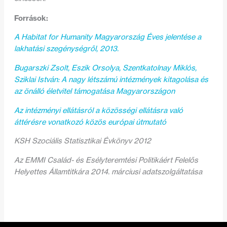
Források:
A Habitat for Humanity Magyarország Éves jelentése a
lakhatási szegénységről, 2013.
Bugarszki Zsolt, Eszik Orsolya, Szentkatolnay Miklós,
Sziklai István: A nagy létszámú intézmények kitagolása és
az önálló életvitel támogatása Magyarországon
Az intézményi ellátásról a közösségi ellátásra való
áttérésre vonatkozó közös európai útmutató
KSH Szociális Statisztikai Évkönyv 2012
Az EMMI Család- és Esélyteremtési Politikáért Felelős
Helyettes Államtitkára 2014. márciusi adatszolgáltatása