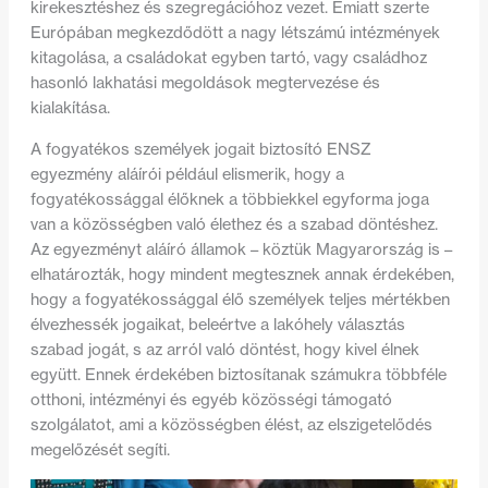
kirekesztéshez és szegregációhoz vezet. Emiatt szerte
Európában megkezdődött a nagy létszámú intézmények
kitagolása, a családokat egyben tartó, vagy családhoz
hasonló lakhatási megoldások megtervezése és
kialakítása.
A fogyatékos személyek jogait biztosító ENSZ
egyezmény aláírói például elismerik, hogy a
fogyatékossággal élőknek a többiekkel egyforma joga
van a közösségben való élethez és a szabad döntéshez.
Az egyezményt aláíró államok – köztük Magyarország is –
elhatározták, hogy mindent megtesznek annak érdekében,
hogy a fogyatékossággal élő személyek teljes mértékben
élvezhessék jogaikat, beleértve a lakóhely választás
szabad jogát, s az arról való döntést, hogy kivel élnek
együtt. Ennek érdekében biztosítanak számukra többféle
otthoni, intézményi és egyéb közösségi támogató
szolgálatot, ami a közösségben élést, az elszigetelődés
megelőzését segíti.