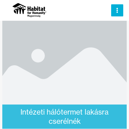
Skip
to
content
Intézeti hálótermet lakásra
cserélnék