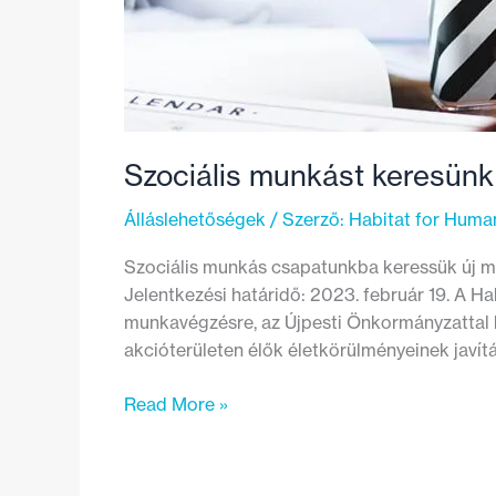
Szociális munkást keresünk
Álláslehetőségek
/ Szerző:
Habitat for Huma
Szociális munkás csapatunkba keressük új mu
Jelentkezési határidő: 2023. február 19. A 
munkavégzésre, az Újpesti Önkormányzattal k
akcióterületen élők életkörülményeinek javítá
Szociális
Read More »
munkást
keresünk