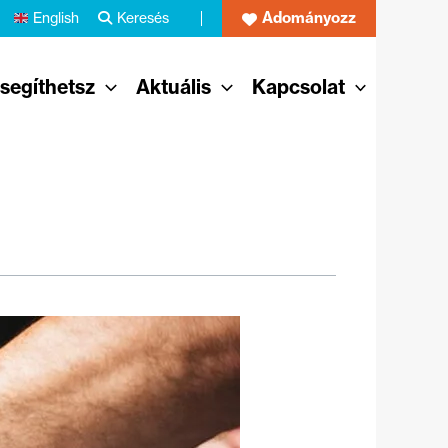
Adományozz
English
Keresés
 segíthetsz
Aktuális
Kapcsolat