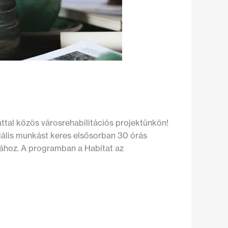
tal közös városrehabilitációs projektünkön!
iális munkást keres elsősorban 30 órás
sához. A programban a Habitat az