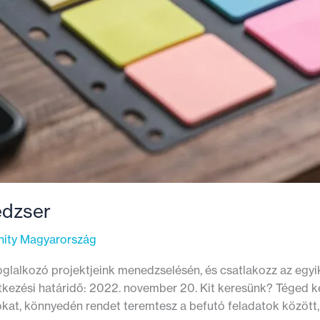
edzser
nity Magyarország
oglalkozó projektjeink menedzselésén, és csatlakozz az egyi
tkezési határidő: 2022. november 20. Kit keresünk? Téged k
okat, könnyedén rendet teremtesz a befutó feladatok között, 