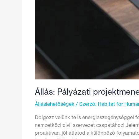
Állás: Pályázati projektmen
Álláslehetőségek
/ Szerző:
Habitat for Huma
Dolgozz velünk te is energiaszegénységgel f
nemzetközi civil szervezet csapatához! Jelen
proaktívan, jól átlátod a különböző folyamat