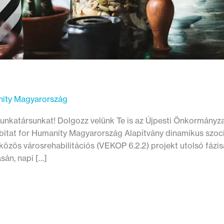
nity Magyarország
nkatársunkat! Dolgozz velünk Te is az Újpesti Önkormányzat
Habitat for Humanity Magyarország Alapítvány dinamikus szoc
özös városrehabilitációs (VEKOP 6.2.2) projekt utolsó fázi
sán, napi […]