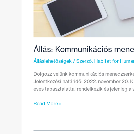
Állás: Kommunikációs men
Álláslehetőségek
/ Szerző:
Habitat for Huma
Dolgozz velünk kommunikációs menedzserként,
Jelentkezési határidő: 2022. november 20. Ki
éves tapasztalattal rendelkezik és jelenleg a
Állás:
Read More »
Kommunikációs
menedzser