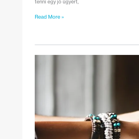
tenni egy jó ügyért,
Állás:
Read More »
Pályázati
projektmenedzser